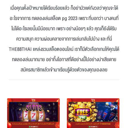
เมื่อคุณตั้งเป้าหมายได้เรียบร้อยแล้ว ก็อย่ามัวแต่กังวลว่าคุณจะได้
อะไรจากการ ทดลองเล่นสล็อต pg 2023 เพราะที่บอกว่า บางคนที่
ไม่ได้อะไรเลยนั้นมีน้อยมาก เพราะอย่างน้อยๆ แล้ว คุณก็ยังได้รับ
ความสนุก ความผ่อนคลายจากการเล่นกลับไปบ้าง และที่นี่
THE88THAI แหล่งรวมสล็อตออนไลน์ เราก็มีตัวเลือกเกมให้คุณได้
ทดลองเล่นมากมาย อย่าทิ้งโอกาสที่ดีอย่างนี้ไปอย่างน่าเสียดาย
สมัครสมาชิกแล้วเข้ามาเรียนรู้ด้วยตัวของคุณเองเลย