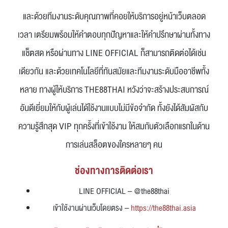
และด้วยทีมงานระดับคุณภาพที่คอยให้บริการอยู่หน้าเว็บตลอด
เวลา เตรียมพร้อมให้คำตอบทุกปัญหาและให้คำปรึกษาผ่านทั้งทาง
แช็ตสด หรือผ่านทาง LINE OFFICIAL ก็สามารถติดต่อได้เช่น
เดียวกัน และด้วยเทคโนโลยีที่ทันสมัยและทีมงานระดับมืออาชีพทั้ง
หลาย ทางผู้ให้บริการ THE88THAI หวังว่าจะสร้างประสบการณ์
อันดีเยี่ยมให้กับผู้เล่นได้ใช้งานแบบไม่มีข้อจำกัด ทั้งยังได้สัมผัสกับ
ความรู้สึกสุด VIP ทุกครั้งที่เข้าใช้งาน ให้สมกับตัวเลือกแรกในด้าน
การเล่นสล็อตของใครหลายๆ คน
ช่องทางการติดต่อเรา
LINE OFFICIAL – @the88thai
เข้าใช้งานผ่านเว็บโดยตรง –
https://the88thai.asia