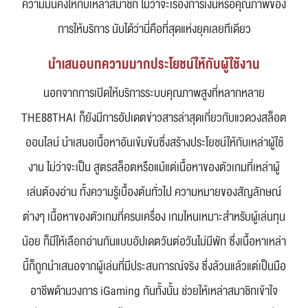
ความมั่นคงให้กับเหล่าสมาชิก ไม่ว่าจะเรื่องการเงินหรือคุณภาพของ
การให้บริการ นับได้ว่านี่คือที่สุดแห่งยุคเลยทีเดียว
นำเสนอบทความมากประโยชน์ให้กับผู้ใช้งาน
นอกจากการเปิดให้บริการระบบคุณภาพสูงที่หลากหลาย
THE88THAI ก็ยังมีการอัปเดตข่าวสารล่าสุดเกี่ยวกับแวดวงสล็อต
ออนไลน์ นำเสนอเนื้อหาอันเข้มข้นซึ่งสร้างประโยชน์ให้กับเหล่าผู้ใช้
งาน ไม่ว่าจะเป็น สูตรสล็อตหรือแม้แต่เนื้อหาของตัวเกมที่เหล่าผู้
เล่นต้องอ่าน ทั้งความรู้เบื้องต้นทั่วไป ความหมายของสัญลักษณ์
ต่างๆ เนื้อหาของตัวเกมที่ครบเครื่อง เกมไหนเหมาะสำหรับผู้เล่นทุน
น้อย ก็มีให้เลือกอ่านกันแบบอัปเดตวันต่อวันไม่มีพัก ซึ่งเนื้อหาเหล่า
นี้ก็ถูกนำเสนอจากผู้เล่นที่มีประสบการณ์จริง ซึ่งล้วนแล้วแต่เป็นมือ
อาชีพด้านวงการ iGaming กันทั้งนั้น ช่วยให้เหล่าสมาชิกเข้าใจ