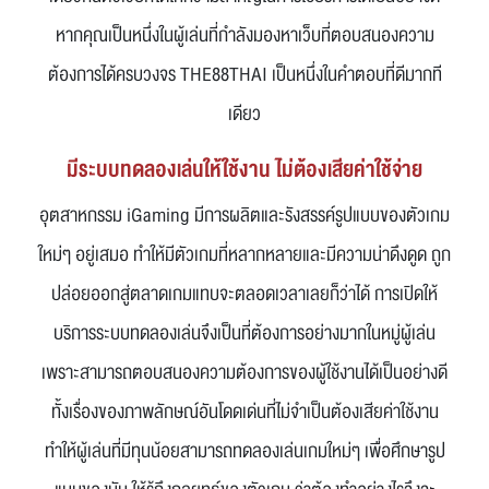
หากคุณเป็นหนึ่งในผู้เล่นที่กำลังมองหาเว็บที่ตอบสนองความ
ต้องการได้ครบวงจร THE88THAI เป็นหนึ่งในคำตอบที่ดีมากที
เดียว
มีระบบทดลองเล่นให้ใช้งาน ไม่ต้องเสียค่าใช้จ่าย
อุตสาหกรรม iGaming มีการผลิตและรังสรรค์รูปแบบของตัวเกม
ใหม่ๆ อยู่เสมอ ทำให้มีตัวเกมที่หลากหลายและมีความน่าดึงดูด ถูก
ปล่อยออกสู่ตลาดเกมแทบจะตลอดเวลาเลยก็ว่าได้ การเปิดให้
บริการระบบทดลองเล่นจึงเป็นที่ต้องการอย่างมากในหมู่ผู้เล่น
เพราะสามารถตอบสนองความต้องการของผู้ใช้งานได้เป็นอย่างดี
ทั้งเรื่องของภาพลักษณ์อันโดดเด่นที่ไม่จำเป็นต้องเสียค่าใช้งาน
ทำให้ผู้เล่นที่มีทุนน้อยสามารถทดลองเล่นเกมใหม่ๆ เพื่อศึกษารูป