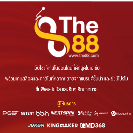
เว็บไซต์คาสิโนออนไลน์ที่ดีที่สุดในเอเชีย
พร้อมเกมสล็อตและคาสิโนที่หลากหลายจากแบรนด์ชั้นนำ และยังมีโปรโม
ชั่นพิเศษ โบนัส และอื่นๆ อีกมากมาย
ผู้ให้บริการ