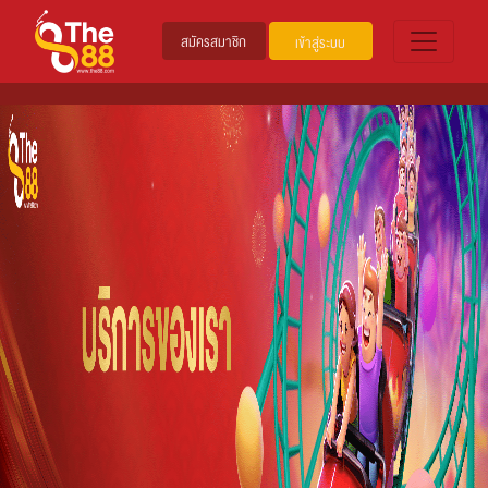
สมัครสมาชิก
เข้าสู่ระบบ