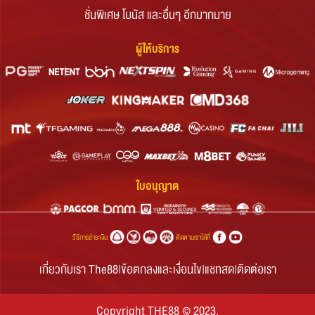
ชั่นพิเศษ โบนัส และอื่นๆ อีกมากมาย
ผู้ให้บริการ
ใบอนุญาต
วิธีการชำระเงิน
ติดตามเราได้ที่
เกี่ยวกับเรา The88|ข้อตกลงและเงื่อนไข|แชทสด|ติดต่อเรา
Copyright THE88 © 2023.