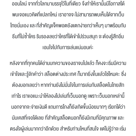
ออนไลน์ จากทั่วโลกมาบรรจุไว้ในที่เดียว จึงทำให้เรานั้นมีโอกาสได้
พบเจอแนวคิดที่แปลกใหม่ เราอาจจะไม่สามารถพบเห็นได้จากเว็บ
ไทยนั่นเอง และที่สำคัญแจ็คพอตยังแตกง่ายกว่าเห็นๆ มาพร้อมกับ
ธีมที่ไม่ซ้ำใคร รับรองเลยว่าใครที่ได้เข้าไปร่วมสนุก จะต้องรู้สึกอิ่ม
เอมใจไปกับการเล่นแน่นอนค่ะ
หลังจากที่ทุกคนได้อ่านบทความของเราจบไปแล้ว ก็คงจะเริ่มมีความ
เข้าใจและรู้จักคำว่า สล็อตต่างประเทศ ก็มากยิ่งขึ้นแล้วใช่ไหมคะ ซึ่ง
ต้องบอกเลยว่า หากท่านยังไม่มั่นใจในการเล่นกับสล็อตในไทยสัก
เท่าไร เราขอแนะนำให้ลองไปเล่นที่เว็บนอกดู เพราะเว็บนอกเหล่านี้
นอกจากจะจ่ายเงินดี แถมการโกงก็ยังเกิดขึ้นน้อยมากๆ เรียกได้ว่า
นับเคสที่เจอได้เลย ที่สำคัญสล็อตนอกก็ยังมีเกมที่มีคุณภาพ และ
ตรงใจผู้เล่นมากกว่าอีกด้วย สำหรับท่านไหนที่สนใจ แต่ไม่รู้ว่าจะเริ่ม