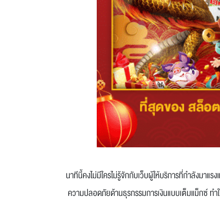
นาทีนี้คงไม่มีใครไม่รู้จักกับเว็บผู้ให้บริการที่กำลังมาแ
ความปลอดภัยด้านธุรกรรมการเงินแบบเต็มแม็กซ์ ทำให้