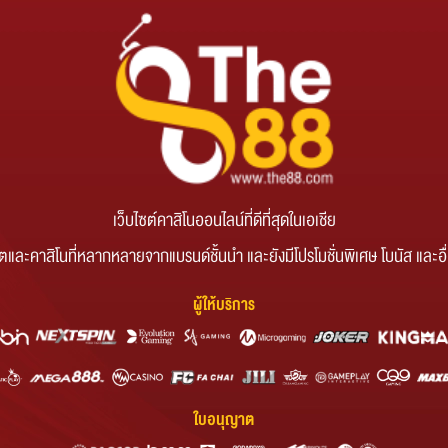
เว็บไซต์คาสิโนออนไลน์ที่ดีที่สุดในเอเชีย
และคาสิโนที่หลากหลายจากแบรนด์ชั้นนำ และยังมีโปรโมชั่นพิเศษ โบนัส และอ
ผู้ให้บริการ
ใบอนุญาต