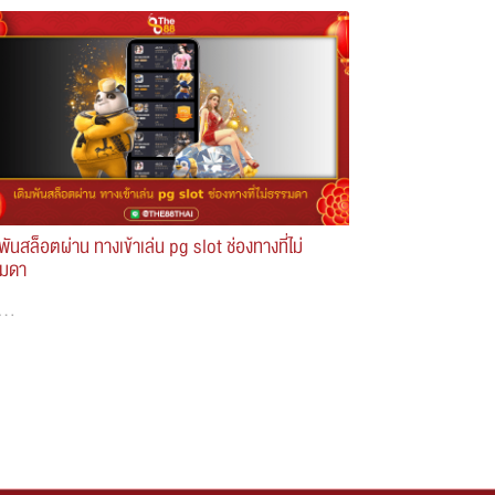
พันสล็อตผ่าน ทางเข้าเล่น pg slot ช่องทางที่ไม่
มดา
ว…