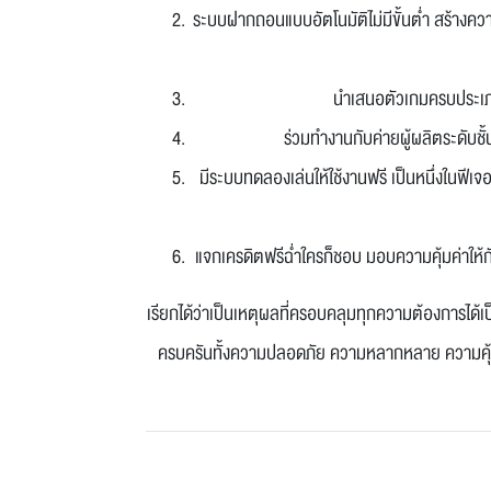
ระบบฝากถอนแบบอัตโนมัติไม่มีขั้นต่ำ สร้างค
นำเสนอตัวเกมครบประเภ
ร่วมทำงานกับค่ายผู้ผลิตระดับชั
มีระบบทดลองเล่นให้ใช้งานฟรี เป็นหนึ่งในฟีเจอ
แจกเครดิตฟรีฉ่ำใครก็ชอบ มอบความคุ้มค่าให้กับ
เรียกได้ว่าเป็นเหตุผลที่ครอบคลุมทุกความต้องการได้เป
ครบครันทั้งความปลอดภัย ความหลากหลาย ความคุ้มค่