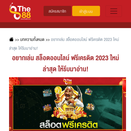
สมัครสมาชิก
เข้าสู่ระบบ
>>
บทความทั้งหมด
>>
อยากเล่น สล็อตออนไลน์ ฟรีเครดิต 2023 ใหม่
ล่าสุด ให้รีบมาอ่าน!
อยากเล่น สล็อตออนไลน์ ฟรีเครดิต 2023 ใหม่
ล่าสุด ให้รีบมาอ่าน!