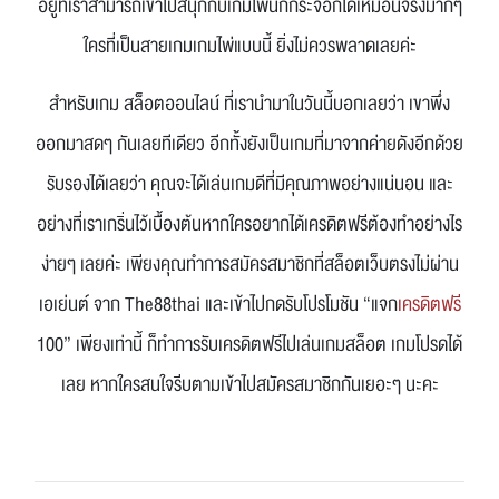
อยู่ที่เราสามารถเข้าไปสนุกกับเกมไพ่นกกระจอกได้เหมือนจริงมากๆ
ใครที่เป็นสายเกมเกมไพ่แบบนี้ ยิ่งไม่ควรพลาดเลยค่ะ
สำหรับเกม สล็อตออนไลน์ ที่เรานำมาในวันนี้บอกเลยว่า เขาพึ่ง
ออกมาสดๆ กันเลยทีเดียว อีกทั้งยังเป็นเกมที่มาจากค่ายดังอีกด้วย
รับรองได้เลยว่า คุณจะได้เล่นเกมดีที่มีคุณภาพอย่างแน่นอน และ
อย่างที่เราเกริ่นไว้เบื้องต้นหากใครอยากได้เครดิตฟรีต้องทำอย่างไร
ง่ายๆ เลยค่ะ เพียงคุณทำการสมัครสมาชิกที่สล็อตเว็บตรงไม่ผ่าน
เอเย่นต์ จาก The88thai และเข้าไปกดรับโปรโมชัน “แจก
เครดิตฟรี
100” เพียงเท่านี้ ก็ทำการรับเครดิตฟรีไปเล่นเกมสล็อต เกมโปรดได้
เลย หากใครสนใจรีบตามเข้าไปสมัครสมาชิกกันเยอะๆ นะคะ