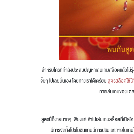
สำหรับใครที่กำลังประสบปัญหาเล่นเกมสล็อตแล้วไม่รุ่ง 
จิ๊บๆ ไปเลยนั่นเอง โดยทางเราได้เตรียม
สูตรสล็อตใช้ได
การเล่นเกมของแต่ละ
สูตรนี้ก็ง่ายมากๆ เพียงแค่เข้าไปเล่นเกมสล็อตที่เปิดใ
มีการจัดทั้งโปรโมชันแถมมีการปรับเรทภายในเกมให