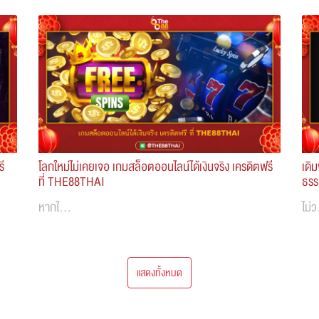
ี
โลกใหม่ไม่เคยเจอ เกมสล็อตออนไลน์ได้เงินจริง เครดิตฟรี
เดิม
ที่ THE88THAI
ธรร
หากใ…
ไม่
แสดงทั้งหมด