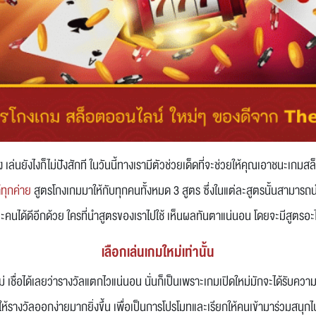
เล่นยังไงก็ไม่ปังสักที ในวันนี้ทางเรามีตัวช่วยเด็ดที่จะช่วยให้คุณเอาชนะเกมส
้ทุกค่าย
สูตรโกงเกมมาให้กับทุกคนทั้งหมด 3 สูตร ซึ่งในแต่ละสูตรนั้นสามารถนำ
คนได้ดีอีกด้วย ใครที่นำสูตรของเราไปใช้ เห็นผลทันตาแน่นอน โดยจะมีสูตรอะไ
เลือกเล่นเกมใหม่เท่านั้น
หม่ เชื่อได้เลยว่ารางวัลแตกไวแน่นอน นั่นก็เป็นเพราะเกมเปิดใหม่มักจะได้รับคว
้รางวัลออกง่ายมากยิ่งขึ้น เพื่อเป็นการโปรโมทและเรียกให้คนเข้ามาร่วมสนุกไป