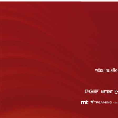
พร้อมเกมสล็อต