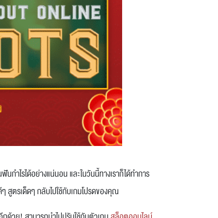
นฟันกำไรได้อย่างแน่นอน และในวันนี้ทางเราก็ได้ทำการ
ดีๆ สูตรเด็ดๆ กลับไปใช้กับเกมโปรดของคุณ
พอีกด้วย! สามารถนำไปปรับใช้กับตัวเกม
สล็อตออนไลน์