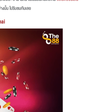
้างนั้น ไปรับชมกันเลย
hai