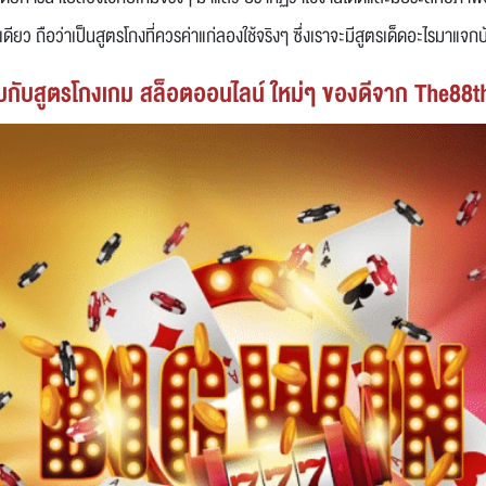
ียว ถือว่าเป็นสูตรโกงที่ควรค่าแก่ลองใช้จริงๆ ซึ่งเราจะมีสูตรเด็ดอะไรมาแจกบ
กับสูตรโกงเกม สล็อตออนไลน์ ใหม่ๆ ของดีจาก The88t