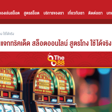
องเล่นสล็อต
สูตรสล็อต
บริการของเรา
เกี่ยวกับเรา
ติดต่อเรา
บท
 ใช้ได้จริง
แจกทริคเด็ด สล็อตออนไลน์ สูตรโกง ใช้ได้จริง