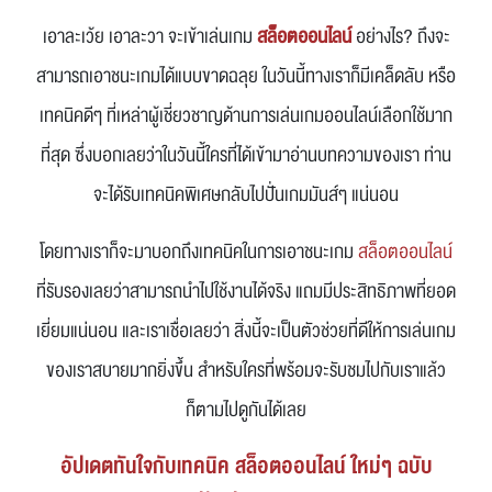
เอาละเว้ย เอาละวา จะเข้าเล่นเกม
สล็อตออนไลน์
อย่างไร? ถึงจะ
สามารถเอาชนะเกมได้แบบขาดฉลุย ในวันนี้ทางเราก็มีเคล็ดลับ หรือ
เทคนิคดีๆ ที่เหล่าผู้เชี่ยวชาญด้านการเล่นเกมออนไลน์เลือกใช้มาก
ที่สุด ซึ่งบอกเลยว่าในวันนี้ใครที่ได้เข้ามาอ่านบทความของเรา ท่าน
จะได้รับเทคนิคพิเศษกลับไปปั่นเกมมันส์ๆ แน่นอน
โดยทางเราก็จะมาบอกถึงเทคนิคในการเอาชนะเกม
สล็อตออนไลน์
ที่รับรองเลยว่าสามารถนำไปใช้งานได้จริง แถมมีประสิทธิภาพที่ยอด
เยี่ยมแน่นอน และเราเชื่อเลยว่า สิ่งนี้จะเป็นตัวช่วยที่ดีให้การเล่นเกม
ของเราสบายมากยิ่งขึ้น สำหรับใครที่พร้อมจะรับชมไปกับเราแล้ว
ก็ตามไปดูกันได้เลย
อัปเดตทันใจกับเทคนิค สล็อตออนไลน์ ใหม่ๆ ฉบับ