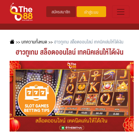
สมัครสมาชิก
เข้าสู่ระบบ
>>
บทความทั้งหมด
>>
ฮาวทูเกม สล็อตออนไลน์ เทคนิคเล่นให้ได้เงิน
ฮาวทูเกม สล็อตออนไลน์ เทคนิคเล่นให้ได้เงิน