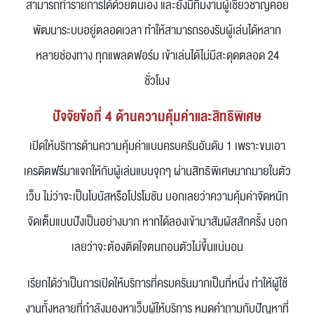
สามารถทำรายการได้ด้วยตนเอง และยังมีทีมงานผู้เชี่ยวชาญคอย
พัฒนาระบบอยู่ตลอดเวลา ทำให้สามารถรองรับผู้เล่นได้หลาก
หลายช่องทาง ทุกแพลตฟอร์ม เข้าเล่นได้ไม่มีสะดุดตลอด 24
ชั่วโมง
ปัจจัยข้อที่ 4 ด้านความคุ้มค่าและสิทธิพิเศษ
เปิดให้บริการด้านความคุ้มค่าแบบครบครันอันดับ 1 เพราะขนเอา
เครดิตฟรีมาแจกให้กับผู้เล่นแบบจุกๆ ผ่านสิทธิพิเศษมากมายในตัว
เว็บ ไม่ว่าจะเป็นโบนัสหรือโปรโมชัน บอกเลยว่าความคุ้มค่าจัดหนัก
จัดเต็มแบบปังเป็นอย่างมาก หากได้ลองเข้ามาสัมผัสสักครั้ง บอก
เลยว่าจะต้องติดใจตนถอนตัวไม่ขึ้นแน่นอน
เรียกได้ว่าเป็นการเปิดให้บริการที่ครบครันมากเป็นที่หนึ่ง ทำให้ผู้ใช้
งานทั้งหลายที่กำลังมองหาเว็บผู้ให้บริการ หมดคำถามกับปัญหาที่