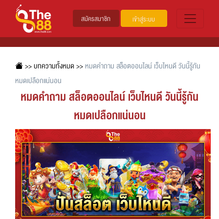
สมัครสมาชิก
เข้าสู่ระบบ
>>
บทความทั้งหมด
>>
หมดคำถาม สล็อตออนไลน์ เว็บไหนดี วันนี้รู้กัน
หมดเปลือกแน่นอน
หมดคำถาม สล็อตออนไลน์ เว็บไหนดี วันนี้รู้กัน
หมดเปลือกแน่นอน