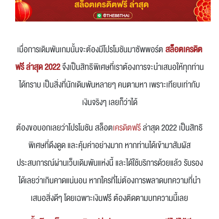
เมื่อการเดิมพันเกมนั้นจะต้องมีโปรโมชันมาซัพพอร์ต
สล็อตเครดิต
ฟรี ล่าสุด 2022
จึงเป็นสิทธิพิเศษที่เราต้องการจะนำเสนอให้ทุกท่าน
ได้ทราบ เป็นสิ่งที่นักเดิมพันหลายๆ คนตามหา เพราะเทียบเท่ากับ
เงินจริงๆ เลยก็ว่าได้
ต้องขอบอกเลยว่าโปรโมชัน สล็อต
เครดิตฟรี
ล่าสุด 2022 เป็นสิทธิ
พิเศษที่ดึงดูด และคุ้มค่าอย่างมาก หากท่านได้เข้ามาสัมผัส
ประสบการณ์ผ่านเว็บเดิมพันแห่งนี้ และได้ใช้บริการด้วยแล้ว รับรอง
ได้เลยว่าเกินคาดแน่นอน หากใครที่ไม่ต้องการพลาดบทความที่นำ
เสนอสิ่งดีๆ โดยเฉพาะเงินฟรี ต้องติดตามบทความนี้เลย