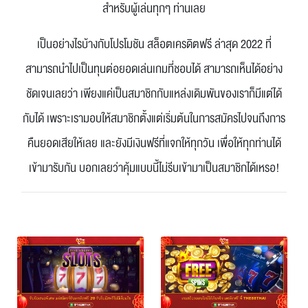
สำหรับผู้เล่นทุกๆ ท่านเลย
เป็นอย่างไรบ้างกับโปรโมชัน สล็อตเครดิตฟรี ล่าสุด 2022 ที่
สามารถนำไปเป็นทุนต่อยอดเล่นเกมที่ชอบได้ สามารถเห็นได้อย่าง
ชัดเจนเลยว่า เพียงแค่เป็นสมาชิกกับแหล่งเดิมพันของเราก็มีแต่ได้
กับได้ เพราะเรามอบให้สมาชิกตั้งแต่เริ่มต้นในการสมัครไปจนถึงการ
คืนยอดเสียให้เลย และยังมีเงินฟรีที่แจกให้ทุกวัน เพื่อให้ทุกท่านได้
เข้ามารับกัน บอกเลยว่าคุ้มแบบนี้ไม่รีบเข้ามาเป็นสมาชิกได้เหรอ!