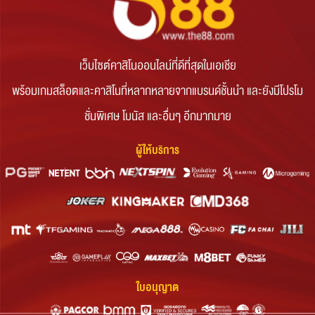
เว็บไซต์คาสิโนออนไลน์ที่ดีที่สุดในเอเชีย
พร้อมเกมสล็อตและคาสิโนที่หลากหลายจากแบรนด์ชั้นนำ และยังมีโปรโม
ชั่นพิเศษ โบนัส และอื่นๆ อีกมากมาย
ผู้ให้บริการ
ใบอนุญาต