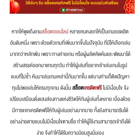
หากให้พูดถึงเกม
สล็อตออนไลน์
หลายคนคงยกให้เป็นเกมยอดฮิต
อันดับหนึ่ง เพราะด้วยตัวเกมที่เพิ่มมากขึ้นในปัจจุบัน ที่มีให้เลือกเล่น
มากกว่าหลักพัน เพราะทางค่ายเกม หรือผู้ผลิตคิดค้นและพัฒนาได้
สร้างสรรค์ออกมาแทบทุกวัน ทำให้ผู้เล่นที่อยากเข้าเล่นเกมในรูป
แบบที่ไม่ซ้ำ หันมาเล่นเกมเหล่านี้กันมากขึ้น แต่บางท่านก็ติดปัญหา
ทุนไม่พอเล่นให้ครบทุกเกม ดังนั้น
สล็อต
เครดิตฟรี
ไม่มีเงื่อนไข จึง
เปรียบเสมือนดั่งแสงส่องทางแห่งชีวิตให้กับผู้เล่นทั้งหลาย เนื่องด้วย
มีการแจกเครดิตฟรีให้กับผู้เล่นอย่างมากมาย ทั้งยังสามารถรับได้
อย่างง่ายดายแบบไม่มีเงื่อนไขตามชื่อ ทำให้ผู้ใช้งานสามารถเข้าถึงได้
ง่าย จึงทำให้ได้รับความนิยมสูงนั่นเอง