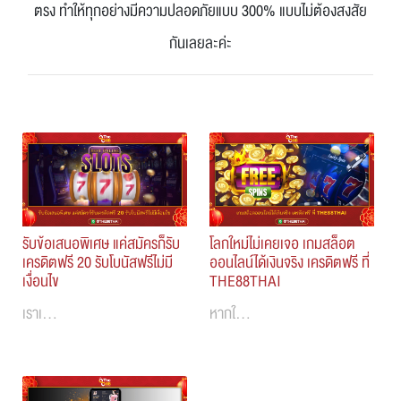
ตรง ทำให้ทุกอย่างมีความปลอดภัยแบบ 300% แบบไม่ต้องสงสัย
กันเลยละค่ะ
รับข้อเสนอพิเศษ แค่สมัครก็รับ
โลกใหม่ไม่เคยเจอ เกมสล็อต
เครดิตฟรี 20 รับโบนัสฟรีไม่มี
ออนไลน์ได้เงินจริง เครดิตฟรี ที่
เงื่อนไข
THE88THAI
เราเ…
หากใ…