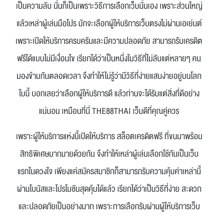
เป็นความลับ นั่นก็เป็นเพราะวิธีการเลือกเว็บนั่นเอง เพราะส่วนใหญ่
แล้วเหล่าผู้เล่นมือโปร มักจะเลือกผู้ให้บริการเว็บตรงไม่ผ่านเอเย่นต์
เพราะเปิดให้บริการครบครันและมีความปลอดภัย สามารถรับเครดิต
ฟรีได้แบบไม่มีเงื่อนไข เรียกได้ว่าเป็นหนึ่งในวิธีที่ไม่ลับแต่หลายๆ คน
มองข้ามกันตลอดเวลา จึงทำให้ไม่รู้ว่ามีวิธีที่ง่ายแสนง่ายอยู่บนโลก
ใบนี้ บอกเลยว่าเลือกผู้ให้บริการดี แล้วท่านจะได้รับแต่สิ่งที่ดีอย่าง
แน่นอน เหมือนที่นี่ THE88THAI เว็บดีที่คุณคู่ควร
เพราะผู้ให้บริการแห่งนี้เปิดให้บริการ สล็อตเครดิตฟรี ที่ขนมาพร้อม
สิทธิพิเศษมากมายด้วยกัน จึงทำให้เหล่าผู้เล่นเลือกใช้กันเป็นเว็บ
แรกในดวงใจ เพียงแค่สมัครสมาชิกก็สามารถรับความคุ้มค่าเหล่านี้
ผ่านโบนัสและโปรโมชันสุดคุ้มได้แล้ว เรียกได้ว่าเป็นวิธีที่ง่าย สะดวก
และปลอดภัยเป็นอย่างมาก เพราะการเลือกรับผ่านผู้ให้บริการเว็บ