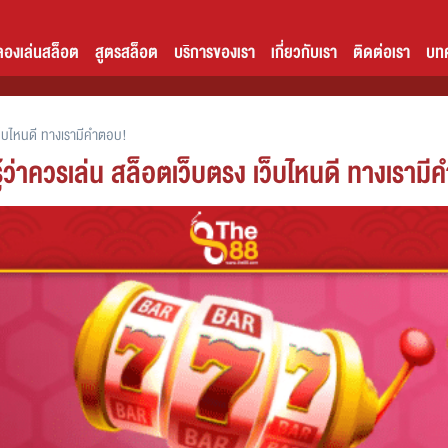
องเล่นสล็อต
สูตรสล็อต
บริการของเรา
เกี่ยวกับเรา
ติดต่อเรา
บท
เว็บไหนดี ทางเรามีคำตอบ!
้ว่าควรเล่น สล็อตเว็บตรง เว็บไหนดี ทางเราม