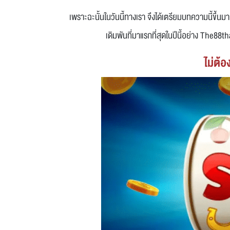
เพราะฉะนั้นในวันนี้ทางเรา จึงได้เตรียมบทความนี้ขึ้นม
เดิมพันที่มาแรกที่สุดในปีนี้อย่าง The88th
ไม่ต้อ