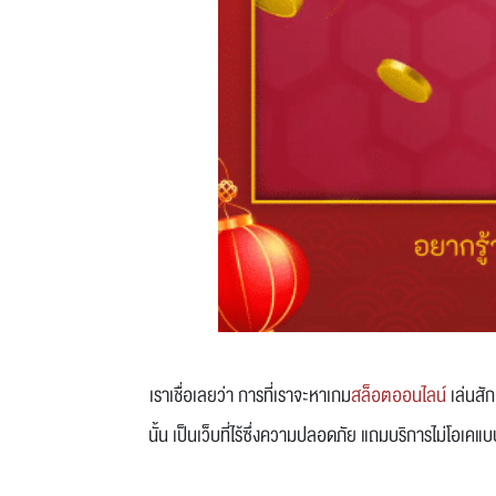
เราเชื่อเลยว่า การที่เราจะหาเกม
สล็อตออนไลน์
เล่นสัก
นั้น เป็นเว็บที่ไร้ซึ่งความปลอดภัย แถมบริการไม่โอเค