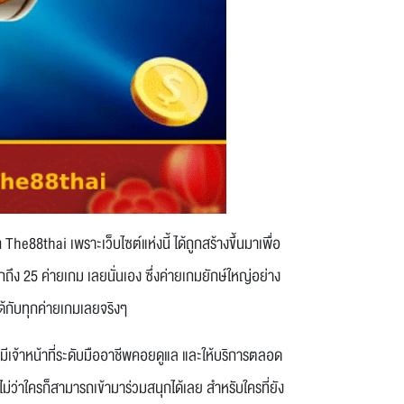
88thai เพราะเว็บไซต์แห่งนี้ ได้ถูกสร้างขึ้นมาเพื่อ
ึง 25 ค่ายเกม เลยนั่นเอง ซึ่งค่ายเกมยักษ์ใหญ่อย่าง
ส์ได้กับทุกค่ายเกมเลยจริงๆ
งมีเจ้าหน้าที่ระดับมืออาชีพคอยดูแล และให้บริการตลอด
 ไม่ว่าใครก็สามารถเข้ามาร่วมสนุกได้เลย สำหรับใครที่ยัง