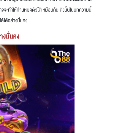
าจจะทำให้ท่านหมดตัวได้เหมือนกัน ดังนั้นในบทความนี้
ด้ได้อย่างมั่นคง
่างมั่นคง