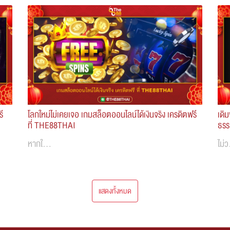
ี
โลกใหม่ไม่เคยเจอ เกมสล็อตออนไลน์ได้เงินจริง เครดิตฟรี
เดิม
ที่ THE88THAI
ธรร
หากใ…
ไม่
แสดงทั้งหมด