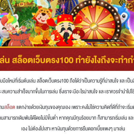
รับมือใหม่ที่เริ่มต้นเล่น สล็อตเว็บตรง100 ถือได้ว่าเป็นความรู้ที่น่าสนใจ และ
นประสบความสำเร็จมากขึ้นในการเล่น ซึ่งเราจะมีอะไรน่าสนใจ และเราควรจำนำไปใช้
เกม
สล็อต
แตกง่ายด้วยเงินทุนของคุณเอง เพราะคงไม่ใช่ความคิดที่ดีที่ถ้าจะเริ่
ท่านสามารถเดิมพันได้โดยไม่มีขั้นต่ำ หากคุณมีทุนร้อยบาท ก็สามารถเริ่มเล่น แล
เอง ไม่ต้องไปเสาะหาเงินทุนด้วยการยืมดอกเบี้ยแพงๆ มาเล่น