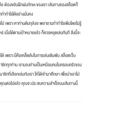
สุดคือ ต้องขยันฝึกฝนทักษะของเรา เส้นทางของสล็อตก็
ทำกำไรได้อย่างมั่นคง
ไป เพราะหาท่านดันทุลังจะพยายามทำกำไรเพิ่มโดยไม่รู้
่ เมื่อได้ตามเป้าหมายแล้ว ก็ควรหยุดเล่นทันที สิ่งนี้จะ
นได้ เพราะนี่คือเคล็ดลับในการเล่นเดิมพัน สล็อตเว็บ
มาชิกทุกท่าน เรามองท่านเป็นเหมือนคนในครอบครัวของ
าชิกที่เลือกเล่นกับเรา ให้ได้เข้ามาศึกษา เพื่อนำเอาไป
องคุณต่อไปแล้ว คุณจะประสบความสำเร็จบนเส้นทางนี้