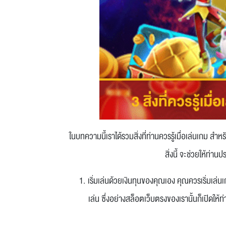
ในบทความนี้เราได้รวมสิ่งที่ท่านควรรู้เมื่อเล่นเกม สำห
สิ่งนี้ จะช่วยให้ท่า
เริ่มเล่นด้วยเงินทุนของคุณเอง คุณควรเริ่มเล่น
เล่น ซึ่งอย่างสล็อตเว็บตรงของเรานั้นก็เปิดให้