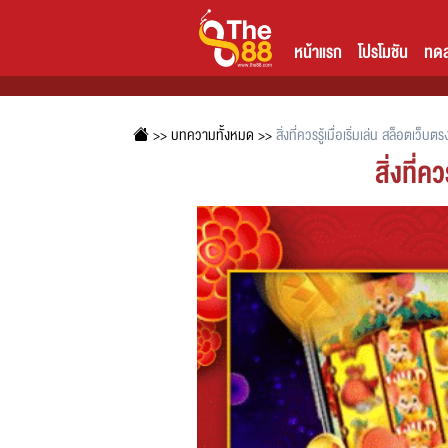
หน้าแรก
โปรโมชัน
ทดล
>>
บทความทั้งหมด
>>
สิ่งที่ควรรู้เมื่อเริ่มเล่น สล็อตเว
สิ่งที่