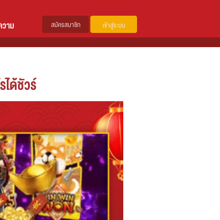
ความ
สมัครสมาชิก
เข้าสู่ระบบ
ได้ชัวร์