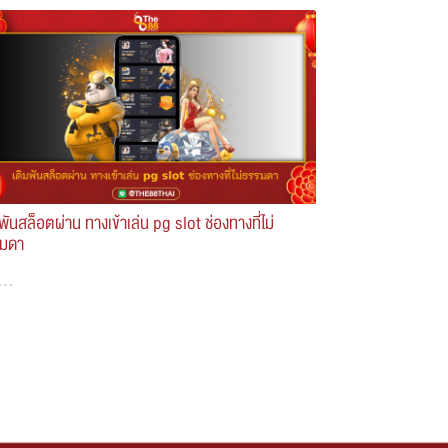
พันสล็อตผ่าน ทางเข้าเล่น pg slot ช่องทางที่ไม่
มดา
ว…