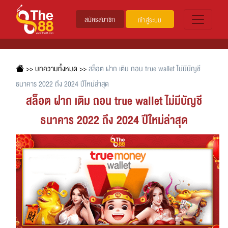
สมัครสมาชิก
เข้าสู่ระบบ
>>
บทความทั้งหมด
>>
สล็อต ฝาก เติม ถอน true wallet ไม่มีบัญชี
ธนาคาร 2022 ถึง 2024 ปีใหม่ล่าสุด
สล็อต ฝาก เติม ถอน true wallet ไม่มีบัญชี
ธนาคาร 2022 ถึง 2024 ปีใหม่ล่าสุด