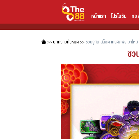
หน้าแรก
โปรโมชัน
ทดล
>>
บทความทั้งหมด
>>
ชวนรู้กัน สล็อต เครดิตฟรี มาใหม่ ต
ชวน