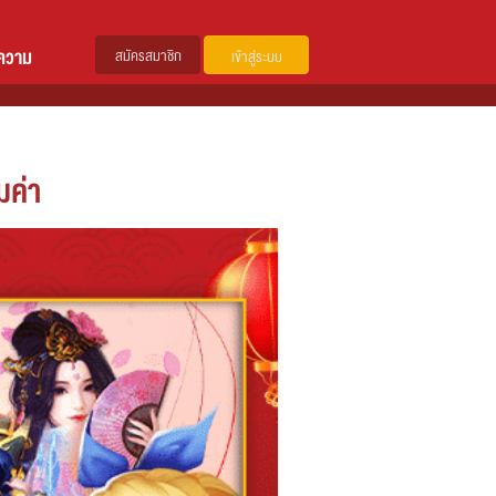
ความ
สมัครสมาชิก
เข้าสู่ระบบ
มค่า