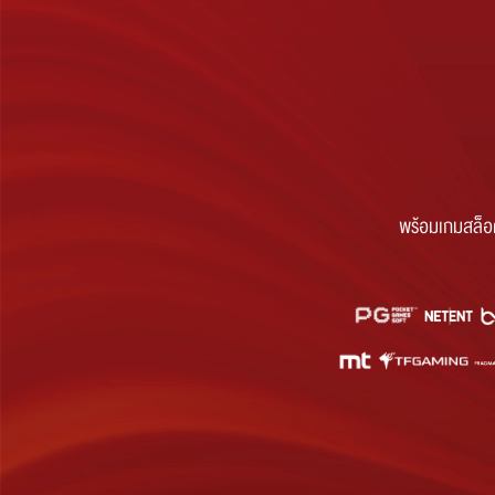
พร้อมเกมสล็อต