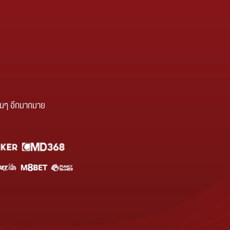
ื่นๆ อีกมากมาย