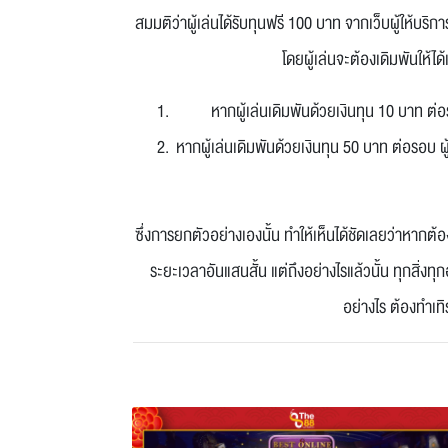
สมมติว่าผู้เล่นได้รับทุนฟรี 100 บาท จากเว็บผู้ให้บริกา
โดยผู้เล่นจะต้องเดิมพันให้
หากผู้เล่นเดิมพันด้วยเงินทุน 10 บาท ต
หากผู้เล่นเดิมพันด้วยเงินทุน 50 บาท ต่อรอบ ผ
ซึ่งการยกตัวอย่างเองนั้น ทำให้เห็นได้ชัดเลยว่าหากต้อง
ระยะเวลาอันแสนสั้น แต่ถึงอย่างไรแล้วนั้น ทุกสิ่งท
อย่างไร ต้องทำเทิ