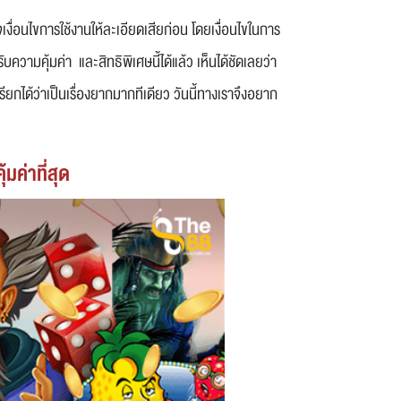
จเงื่อนไขการใช้งานให้ละเอียดเสียก่อน โดยเงื่อนไขในการ
ความคุ้มค่า และสิทธิพิเศษนี้ได้แล้ว เห็นได้ชัดเลยว่า
เรียกได้ว่าเป็นเรื่องยากมากทีเดียว วันนี้ทางเราจึงอยาก
มค่าที่สุด