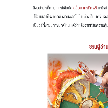
ถึงอย่างไรก็ตาม การใช้โบนัส
สล็อต
เครดิตฟรี
มาใหม่ 
ใช้งานเองก็จะแตกต่างกันออกไปในแต่ละเว็บ แต่ขั้นตอนใ
เป็นวิธีที่ง่ายมากขนาดไหน แต่ว่าหลังจากที่รับความคุ้ม
ชวนผู้อ่า