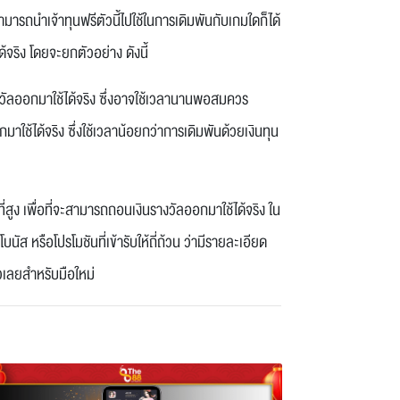
นสามารถนำเจ้าทุนฟรีตัวนี้ไปใช้ในการเดิมพันกับเกมใดก็ได้
จริง โดยจะยกตัวอย่าง ดังนี้
างวัลออกมาใช้ได้จริง ซึ่งอาจใช้เวลานานพอสมควร
าใช้ได้จริง ซึ่งใช้เวลาน้อยกว่าการเดิมพันด้วยเงินทุน
ที่สูง เพื่อที่จะสามารถถอนเงินรางวัลออกมาใช้ได้จริง ใน
ส หรือโปรโมชันที่เข้ารับให้ถี่ถ้วน ว่ามีรายละเอียด
ยวเลยสำหรับมือใหม่