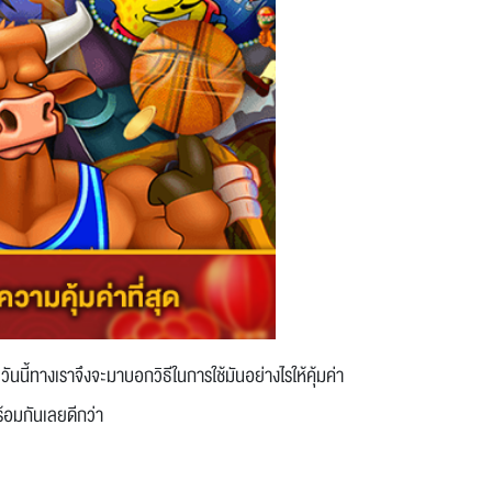
าย วันนี้ทางเราจึงจะมาบอกวิธีในการใช้มันอย่างไรให้คุ้มค่า
้อมกันเลยดีกว่า