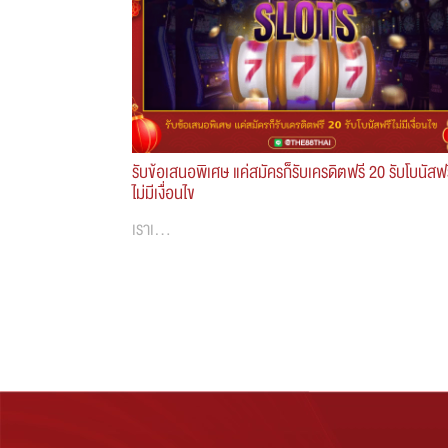
รับข้อเสนอพิเศษ แค่สมัครก็รับเครดิตฟรี 20 รับโบนัสฟร
ไม่มีเงื่อนไข
เราเ…