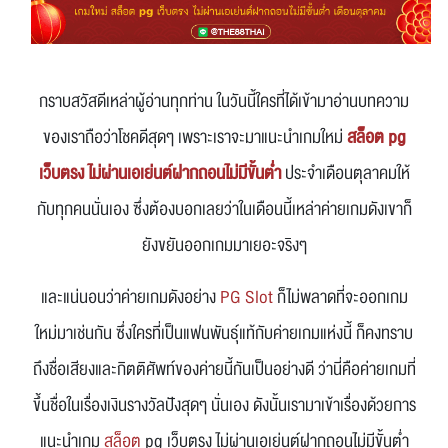
กราบสวัสดีเหล่าผู้อ่านทุกท่าน ในวันนี้ใครที่ได้เข้ามาอ่านบทความ
ของเราถือว่าโชคดีสุดๆ เพราะเราจะมาแนะนำเกมใหม่
สล็อต pg
เว็บตรง ไม่ผ่านเอเย่นต์ฝากถอนไม่มีขั้นต่ำ
ประจำเดือนตุลาคมให้
กับทุกคนนั่นเอง ซึ่งต้องบอกเลยว่าในเดือนนี้เหล่าค่ายเกมดังเขาก็
ยังขยันออกเกมมาเยอะจริงๆ
และแน่นอนว่าค่ายเกมดังอย่าง
PG Slot
ก็ไม่พลาดที่จะออกเกม
ใหม่มาเช่นกัน ซึ่งใครที่เป็นแฟนพันธุ์แท้กับค่ายเกมแห่งนี้ ก็คงทราบ
ถึงชื่อเสียงและกิตติศัพท์ของค่ายนี้กันเป็นอย่างดี ว่านี่คือค่ายเกมที่
ขึ้นชื่อในเรื่องเงินรางวัลปังสุดๆ นั่นเอง ดังนั้นเรามาเข้าเรื่องด้วยการ
แนะนำเกม
สล็อต
pg เว็บตรง ไม่ผ่านเอเย่นต์ฝากถอนไม่มีขั้นต่ำ