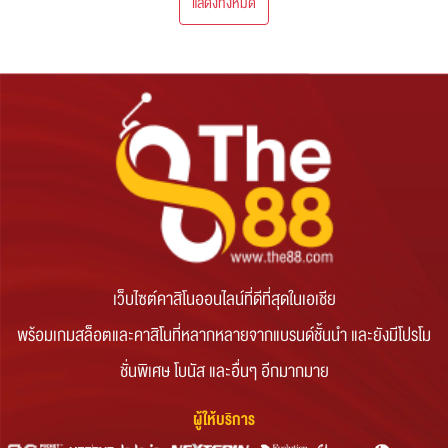
แสดงทั้งหมด
เว็บไซต์คาสิโนออนไลน์ที่ดีที่สุดในเอเชีย
พร้อมเกมสล็อตและคาสิโนที่หลากหลายจากแบรนด์ชั้นนำ และยังมีโปรโม
ชั่นพิเศษ โบนัส และอื่นๆ อีกมากมาย
ผู้ให้บริการ