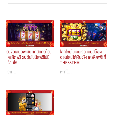
รับข้อเสนอพิเศษ แค่สมัครก็รับ
โลกใหม่ไม่เคยเจอ เกมสล็อต
เครดิตฟรี 20 รับโบนัสฟรีไม่มี
ออนไลน์ได้เงินจริง เครดิตฟรี ที่
เงื่อนไข
THE88THAI
เราเ…
หากใ…