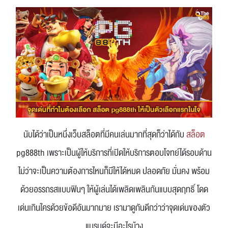
นับได้ว่าเป็นหนึ่งเว็บสล็อตที่มีคนเล่นมากที่สุดก็ว่าได้กับ
สล็อต
pg888th เพราะเป็นผู้ให้บริการที่เปิดให้บริการตอบโจทย์ได้รอบด้าน
ไม่ว่าจะเป็นความต้องการไหนก็มีให้ได้หมด ปลอดภัย มั่นคง พร้อม
ด้วยอรรถรสแบบฟินๆ ให้ผู้เล่นได้เพลิดเพลินกันแบบสุดฤทธิ์ โดด
เด่นเกินใครด้วยข้อดีอันมากมาย เรามาดูกันดีกว่าว่าจุดเด่นของตัว
แบรนด์จะมีอะไรบ้าง