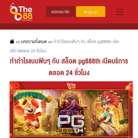
สมัครสมาชิก
เข้าสู่ระบบ
>>
บทความทั้งหมด
>>
ทำกำไรแบบฟินๆ กับ สล็อต pg888th เปิด
บริการตลอด 24 ชั่วโมง
ทำกำไรแบบฟินๆ กับ สล็อต pg888th เปิดบริการ
ตลอด 24 ชั่วโมง