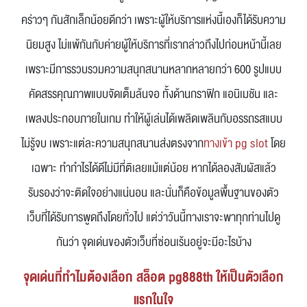
คร่าวๆ กันสักเล็กน้อยดีกว่า เพราะผู้ให้บริการแห่งนี้เองก็ได้รับความ
นิยมสูง ไม่แพ้กันกับค่ายผู้ให้บริการที่เรากล่าวถึงไปก่อนหน้านี้เลย
เพราะมีการรวบรวมความสนุกสนานหลากหลายกว่า 600 รูปแบบ
คัดสรรคุณภาพแบบจัดเต็มล้นจอ ทั้งด้านกราฟิก แอนิเมชัน และ
เพลงประกอบภายในเกม ทำให้ผู้เล่นได้เพลิดเพลินกับอรรถรสแบบ
ไม่รู้จบ เพราะแต่ละความสนุกสนานส่งตรงจาก
ทางเข้า pg slot
โดย
เฉพาะ ทำกำไรได้ดีไม่มีที่ติเลยแม้แต่น้อย หากได้ลองสัมผัสแล้ว
รับรองว่าจะติดใจอย่างแน่นอน และนั่นก็คือข้อมูลพื้นฐานของตัว
เว็บที่ได้รับการพูดถึงโดยทั่วไป แต่ว่าวันนี้ทางเราจะพาทุกท่านไปดู
กันว่า จุดเด่นของตัวเว็บที่ซ่อนเร้นอยู่จะมีอะไรบ้าง
จุดเด่นที่ทำไมต้องเลือก สล็อต pg888th ให้เป็นตัวเลือก
แรกในใจ