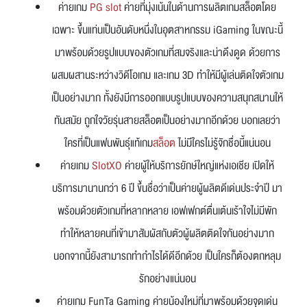
ค่ายเกม
PG slot
ค่ายที่มุ่งเน้นในด้านการผลิตเกมสล็อตโดย
เฉพาะ ขึ้นแท่นเป็นอันดับหนึ่งในอุตสาหกรรม iGaming ในขณะนี้
มาพร้อมด้วยรูปแบบของตัวเกมที่สมจริงและน่าดึงดูด ด้วยการ
ผสมผสานระหว่างวิดีโอเกม และเกม 3D ทำให้มีผู้เล่นติดใจตัวเกม
เป็นอย่างมาก ทั้งยังมีการออกแบบรูปแบบของความสนุกสนานให้
ทันสมัย ถูกใจวัยรุ่นสายสล็อตเป็นอย่างมากอีกด้วย บอกเลยว่า
ใครที่เป็นแฟนพันธุ์แท้เกม
สล็อต
ไม่มีใครไม่รู้จักชื่อนี้แน่นอน
ค่ายเกม
SlotXO
ค่ายผู้ให้บริการยักษ์ใหญ่แห่งเอเชีย เปิดให้
บริการมานานกว่า 6 ปี ขึ้นชื่อว่าเป็นค่ายผู้ผลิตดีเด่นประจำปี มา
พร้อมด้วยตัวเกมที่หลากหลาย เอฟเฟกต์ตื่นเต้นเร้าใจไม่มีพัก
ทำให้หลายคนที่เข้ามาสัมผัสกับตัวผู้ผลิตติดใจกันอย่างมาก
นอกจากนี้ยังสามารถทำกำไรได้ดีอีกด้วย เป็นใครก็ต้องตกหลุม
รักอย่างแน่นอน
ค่ายเกม FunTa Gaming ค่ายน้องใหม่ที่มาพร้อมด้วยจุดเด่น