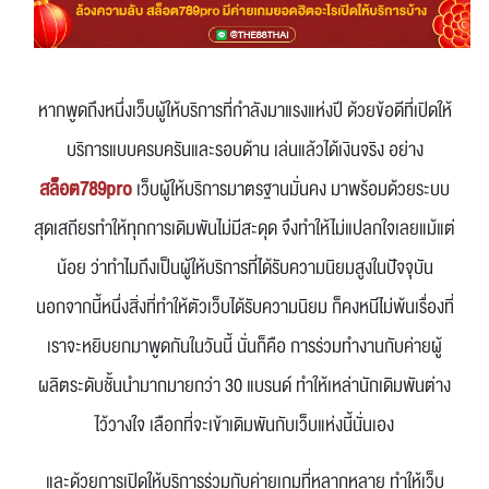
หากพูดถึงหนึ่งเว็บผู้ให้บริการที่กำลังมาแรงแห่งปี ด้วยข้อดีที่เปิดให้
บริการแบบครบครันและรอบด้าน เล่นแล้วได้เงินจริง อย่าง
สล็อต789pro
เว็บผู้ให้บริการมาตรฐานมั่นคง มาพร้อมด้วยระบบ
สุดเสถียรทำให้ทุกการเดิมพันไม่มีสะดุด จึงทำให้ไม่แปลกใจเลยแม้แต่
น้อย ว่าทำไมถึงเป็นผู้ให้บริการที่ได้รับความนิยมสูงในปัจจุบัน
นอกจากนี้หนึ่งสิ่งที่ทำให้ตัวเว็บได้รับความนิยม ก็คงหนีไม่พ้นเรื่องที่
เราจะหยิบยกมาพูดกันในวันนี้ นั่นก็คือ การร่วมทำงานกับค่ายผู้
ผลิตระดับชั้นนำมากมายกว่า 30 แบรนด์ ทำให้เหล่านักเดิมพันต่าง
ไว้วางใจ เลือกที่จะเข้าเดิมพันกับเว็บแห่งนี้นั่นเอง
และด้วยการเปิดให้บริการร่วมกับค่ายเกมที่หลากหลาย ทำให้เว็บ