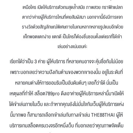
เหนือใคร เปิดให้บริการตัวเกมสุดล้ำสมัย ภาพสวย กราฟิกแปลก
ตากว่าค่ายผู้ให้บริการไหนที่เคยสัมผัสมา นอกจากนี้ยังมีการแจก
รางวัลด้วยสัญลักษณ์พิเศษภายในเกมหลากหลายรูปแบบอีกด้วย
แจ็กพอตแตกง่าย แตกดี เป็นใครก็ต้องชื่นชอบตั้งแต่แรกที่ได้เข้า
เล่นอย่างแน่นอนค่ะ
เรียกได้ว่าเป็น 3 ค่าย ผู้ให้บริการ ที่หลายคนอาจจะคุ้นชื่อกันไม่น้อย
เพราะบอกเลยว่าความปังเกินต้านของพวกเขาเองนั้น อยู่ในระดับที่
หลายคนต่างให้การยอมรับเป็นอันดับต้นๆ เลยก็ว่าได้ นั่นเป็น
เหตุผลที่ทำให้ สล็อต789pro ดึงเอาค่ายผู้ให้บริการเหล่านี้มาเปิดให้
ได้เข้าเล่นภายในเว็บ และถ้าหากคุณยังไม่มั่นใจกับเว็บผู้ให้บริการแห่ง
นี้มากพอ ก็สามารถเลือกเข้าเล่นกับทางเข้าเล่น THE88THAI ผู้ให้
บริการเกมสล็อตครบวงจรอีกหนึ่งเว็บ ที่บอกเลยว่าคุณภาพจัดเต็ม