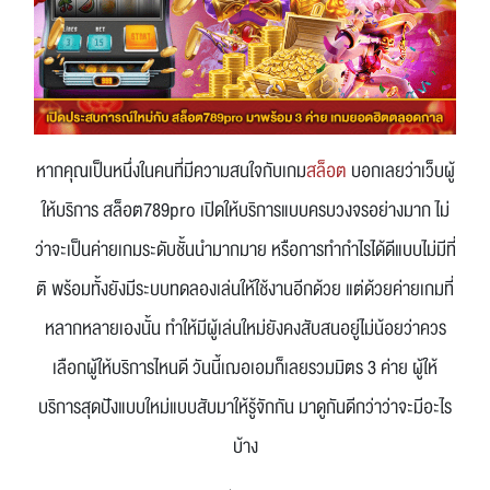
หากคุณเป็นหนึ่งในคนที่มีความสนใจกับเกม
สล็อต
บอกเลยว่าเว็บผู้
ให้บริการ สล็อต789pro เปิดให้บริการแบบครบวงจรอย่างมาก ไม่
ว่าจะเป็นค่ายเกมระดับชั้นนำมากมาย หรือการทำกำไรได้ดีแบบไม่มีที่
ติ พร้อมทั้งยังมีระบบทดลองเล่นให้ใช้งานอีกด้วย แต่ด้วยค่ายเกมที่
หลากหลายเองนั้น ทำให้มีผู้เล่นใหม่ยังคงสับสนอยู่ไม่น้อยว่าควร
เลือกผู้ให้บริการไหนดี วันนี้เฌอเอมก็เลยรวมมิตร 3 ค่าย ผู้ให้
บริการสุดปังแบบใหม่แบบสับมาให้รู้จักกัน มาดูกันดีกว่าว่าจะมีอะไร
บ้าง