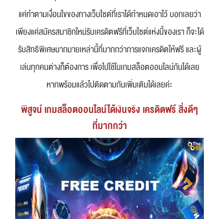
แค่ทำตามเงื่อนไขของทางเว็บไซต์ที่เราได้กำหนดเอาไว้ บอกเลยว่า
เพียงแค่สมัครสมาชิกใหม่รับเครดิตฟรีที่เว็บไซต์แห่งนี้ของเรา ก็จะได้
รับสิทธิพิเศษมากมายเหล่านี้ที่มากกว่าการแจกเครดิตให้ฟรี และผู้
เล่นทุกคนต่างก็ต้องการ เพื่อไปใช้ในเกมสล็อตออนไลน์กันได้เลย
หากพร้อมแล้วไปติดตามกันเพิ่มเติมได้เลยค่ะ
พิสูจน์ เกมสล็อตออนไลน์ได้เงินจริง เครดิตฟรี สิ่งดีๆ
ที่มากกว่า