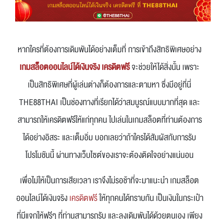
หากใครที่ต้องการเดิมพันได้อย่างเต็มที่ การเข้าถึงสิทธิพิเศษอย่าง
เกมสล็อตออนไลน์ได้เงินจริง เครดิตฟรี
จะช่วยให้ได้สิ่งนั้น เพราะ
เป็นสิทธิพิเศษที่ผู้เล่นต่างก็ต้องการและตามหา ซึ่งมีอยู่ที่นี่
THE88THAI เป็นช่องทางที่เรียกได้ว่าสมบูรณ์แบบมากที่สุด และ
สามารถให้เครดิตฟรีให้แก่ทุกคน ไปเล่นในเกมสล็อตที่ท่านต้องการ
ได้อย่างอิสระ และเต็มอิ่ม บอกเลยว่าถ้าใครได้สัมผัสกับการรับ
โปรโมชันนี้ ผ่านทางเว็บไซต์ของเราจะต้องติดใจอย่างแน่นอน
เพื่อไม่ให้เป็นการเสียเวลา เราจึงไม่รอช้าที่จะมาแนะนำ เกมสล็อต
ออนไลน์ได้เงินจริง
เครดิตฟรี
ให้ทุกคนได้ทราบกัน เป็นเงินในกระเป๋า
ที่มีแจกให้ฟรีๆ ที่ท่านสามารถรับ และลงเดิมพันได้ด้วยตนเอง เพียง