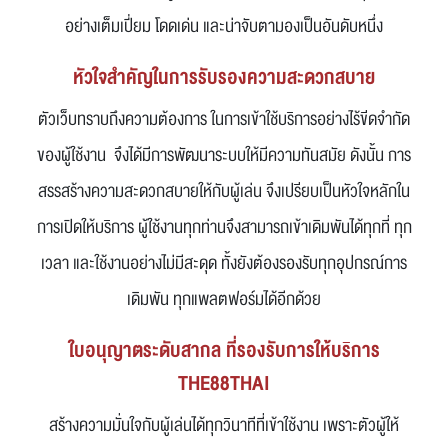
อย่างเต็มเปี่ยม โดดเด่น และน่าจับตามองเป็นอันดับหนึ่ง
หัวใจสำคัญในการรับรองความสะดวกสบาย
ตัวเว็บทราบถึงความต้องการ ในการเข้าใช้บริการอย่างไร้ขีดจำกัด
ของผู้ใช้งาน จึงได้มีการพัฒนาระบบให้มีความทันสมัย ดังนั้น การ
สรรสร้างความสะดวกสบายให้กับผู้เล่น จึงเปรียบเป็นหัวใจหลักใน
การเปิดให้บริการ ผู้ใช้งานทุกท่านจึงสามารถเข้าเดิมพันได้ทุกที่ ทุก
เวลา และใช้งานอย่างไม่มีสะดุด ทั้งยังต้องรองรับทุกอุปกรณ์การ
เดิมพัน ทุกแพลตฟอร์มได้อีกด้วย
ใบอนุญาตระดับสากล ที่รองรับการให้บริการ
THE88THAI
สร้างความมั่นใจกับผู้เล่นได้ทุกวินาทีที่เข้าใช้งาน เพราะตัวผู้ให้