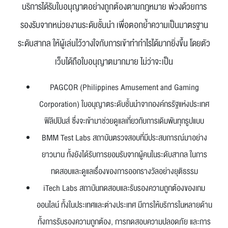
บริการได้รับใบอนุญาตอย่างถูกต้องตามกฎหมาย พ่วงด้วยการ
รองรับจากหน่วยงานระดับชั้นนำ เพื่อตอกย้ำความเป็นมาตรฐาน
ระดับสากล ให้ผู้เล่นไว้วางใจกับการเข้าทำกำไรได้มากยิ่งขึ้น โดยตัว
เว็บได้ถือใบอนุญาตมากมาย ไม่ว่าจะเป็น
PAGCOR (Philippines Amusement and Gaming
Corporation) ใบอนุญาตระดับชั้นนำจากองค์กรรัฐแห่งประเทศ
ฟิลิปปินส์ ซึ่งจะเข้ามาช่วยดูแลเกี่ยวกับการเดิมพันทุกรูปแบบ
BMM Test Labs สถาบันตรวจสอบที่มีประสบการณ์มาอย่าง
ยาวนาน ทั้งยังได้รับการยอมรับจากผู้คนในระดับสากล ในการ
ทดสอบและดูแลเรื่องของการออกรางวัลอย่างยุติธรรม
iTech Labs สถาบันทดสอบและรับรองความถูกต้องของเกม
ออนไลน์ ทั้งในประเทศและต่างประเทศ มีการให้บริการในหลายด้าน
ทั้งการรับรองความถูกต้อง, การทดสอบความปลอดภัย และการ