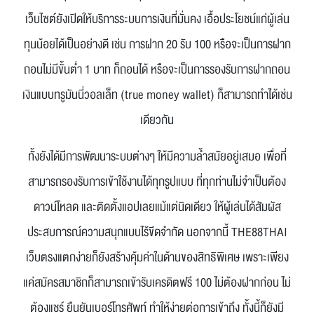
เว็บไซต์ยังเปิดให้บริการระบบการเงินที่มั่นคง เอื้อประโยชน์แก่ผู้เล่น
ทุนน้อยได้เป็นอย่างดี เช่น การฝาก 20 รับ 100 หรือจะเป็นการฝาก
ถอนไม่มีขั้นต่ำ 1 บาท ก็ถอนได้ หรือจะเป็นการรองรับการฝากถอน
เงินแบบทรูมันนี่วอลเล็ท (true money wallet) ก็สามารถทำได้เช่น
เดียวกัน
ทั้งยังได้มีการพัฒนาระบบต่างๆ ให้มีความล้ำสมัยอยู่เสมอ เพื่อที่
สามารถรองรับการเข้าใช้งานได้ทุกรูปแบบ ที่ทุกท่านไม่จำเป็นต้อง
ดาวน์โหลด และติดตั้งแอปเลยแม้แต่นิดเดียว ให้ผู้เล่นได้สัมผัส
ประสบการณ์ความสนุกแบบไร้ขีดจำกัด นอกจากนี้ THE88THAI
เว็บตรงแตกง่ายก็ยังสร้างคุ้มค่าในด้านของสิทธิพิเศษ เพราะเพียง
แค่สมัครสมาชิกก็สามารถเข้ารับเครดิตฟรี 100 ไม่ต้องฝากก่อน ไม่
ต้องแชร์ ยืนยันเบอร์โทรศัพท์ ทำให้ง่ายต่อการเข้าถึง ทั้งนี้ก็ยังมี