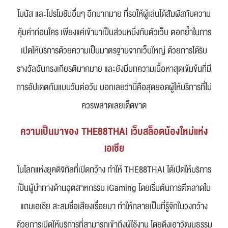
โบนัส และโปรโมชันอื่นๆ อีกมากมาย ที่รอให้ผู้เล่นได้สัมผัสกับความ
คุ้มค่าก่อนใคร เพียงแค่เข้ามาเป็นส่วนหนึ่งกับตัวเว็บ ตอกย้ำในการ
เปิดให้บริการด้วยความเป็นมาตรฐานจากเว็บใหญ่ ด้วยการได้รับ
รางวัลอันทรงเกียรติมากมาย และยังมีบทความเนื้อหาสุดเข้มข้นที่มี
การอัปเดตกันแบบวันต่อวัน บอกเลยว่านี่คือสุดยอดผู้ให้บริการที่ไม่
ควรพลาดเลยเด็ดขาด
ความเป็นมาของ THE88THAI เว็บสล็อตน้องใหม่แห่ง
เอเชีย
ในโลกแห่งยุคดิจิทัลที่เปิดกว้าง ทำให้ THE88THAI ได้เปิดให้บริการ
เป็นผู้นำทางด้านอุตสาหกรรม iGaming โดยเริ่มต้นการตีตลาดใน
แถบเอเชีย สะสมชื่อเสียงเรื่อยมา ทำให้กลายเป็นที่รู้จักในวงกว้าง
ด้วยการเปิดให้บริการที่สามารถเข้าถึงผู้ใช้งาน โดยดึงเอาวัฒนธรรม