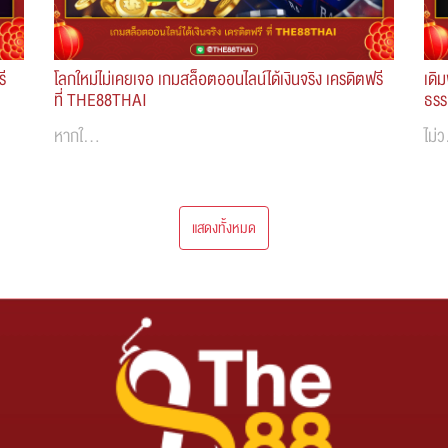
ี
โลกใหม่ไม่เคยเจอ เกมสล็อตออนไลน์ได้เงินจริง เครดิตฟรี
เดิม
ที่ THE88THAI
ธรร
หากใ…
ไม่
แสดงทั้งหมด