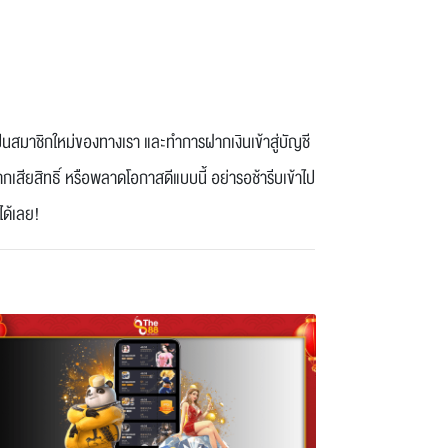
ุณเป็นสมาชิกใหม่ของทางเรา และทำการฝากเงินเข้าสู่บัญชี
ากเสียสิทธิ์ หรือพลาดโอกาสดีแบบนี้ อย่ารอช้ารีบเข้าไป
ได้เลย!