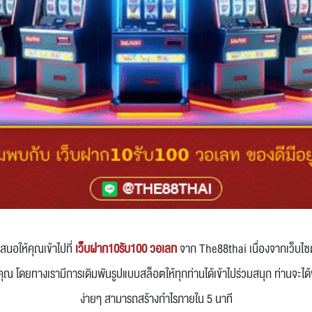
นอให้คุณเข้าไปที่
เว็บฝาก10รับ100 วอเลท
จาก The88thai เนื่องจากเว็บไซต์
ณ โดยทางเรามีการเดิมพันรูปแบบสล็อตให้ทุกท่านได้เข้าไปร่วมสนุก ท่านจะได้พ
ง่ายๆ สามารถสร้างกำไรภายใน 5 นาที