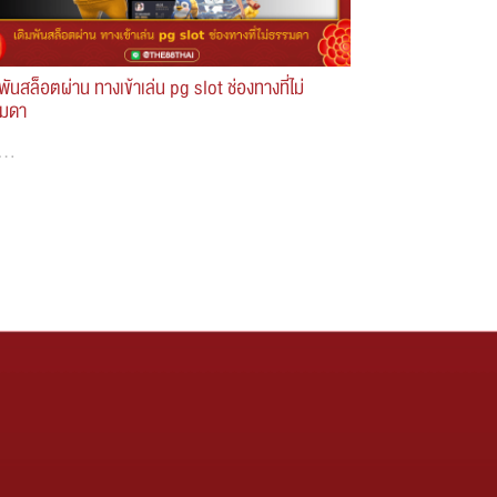
พันสล็อตผ่าน ทางเข้าเล่น pg slot ช่องทางที่ไม่
มดา
ว…