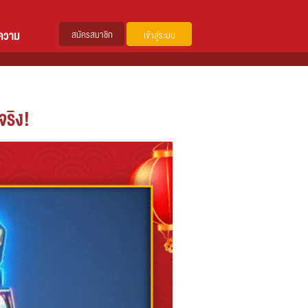
ความ
สมัครสมาชิก
เข้าสู่ระบบ
จริง!