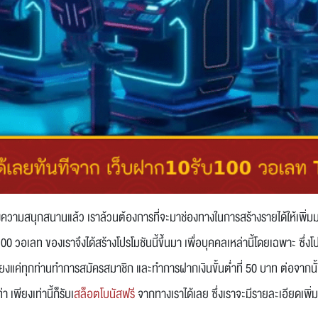
งความสนุกสนานแล้ว เราล้วนต้องการที่จะมาช่องทางในการสร้างรายได้ให้เพิ่มมา
 วอเลท ของเราจึงได้สร้างโปรโมชันนี้ขึ้นมา เพื่อบุคคลเหล่านี้โดยเฉพาะ ซึ่งโ
ียงแค่ทุกท่านทำการสมัครสมาชิก และทำการฝากเงินขั้นต่ำที่ 50 บาท ต่อจากนั้น
่า เพียงเท่านี้ก็รับเ
สล็อตโบนัสฟรี
จากทางเราได้เลย ซึ่งเราจะมีรายละเอียดเพิ่มเ