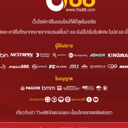
เว็บไซต์คาสิโนออนไลน์ที่ดีที่สุดในเอเชีย
และคาสิโนที่หลากหลายจากแบรนด์ชั้นนำ และยังมีโปรโมชั่นพิเศษ โบนัส และอ
ผู้ให้บริการ
ใบอนุญาต
วิธีการชำระเงิน
ติดตามเราได้ที่
เกี่ยวกับเรา The88|ข้อตกลงและเงื่อนไข|แชทสด|ติดต่อเรา