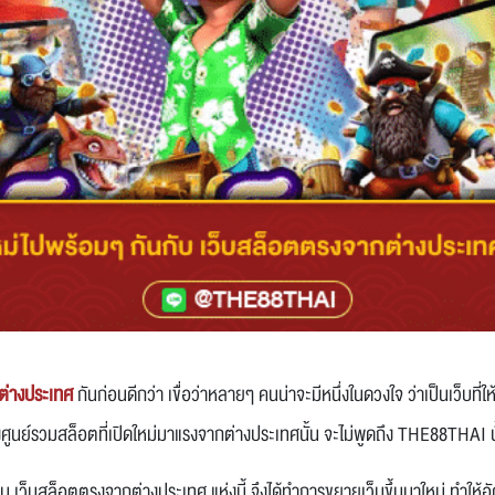
ต่างประเทศ
กันก่อนดีกว่า เขื่อว่าหลายๆ คนน่าจะมีหนึ่งในดวงใจ ว่าเป็นเว็บที่ให้ส
งศูนย์รวมสล็อตที่เปิดใหม่มาแรงจากต่างประเทศนั้น จะไม่พูดถึง THE88THAI นั้
ากขึ้น เว็บสล็อตตรงจากต่างประเทศ แห่งนี้ จึงได้ทำการขยายเว็บขึ้นมาใหม่ ทำให