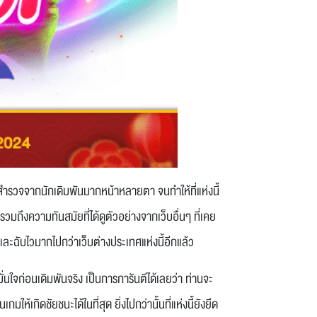
ารสำรวจจากนักเดิมพันมากหน้าหลายตา จนทำให้ที่แห่งนี้
รวมถึงความทันสมัยที่ได้ดูตัวอย่างจากเว็บอื่นๆ ที่เคย
และฉับไวมากไปกว่าเว็บต่างประเทศแห่งนี้อีกแล้ว
ั่นใจก่อนเดิมพันจริง เป็นการการันตีได้เลยว่า ท่านจะ
้เกิดชัยชนะได้ในที่สุด ยิ่งไปกว่านั้นที่แห่งนี้ยังยึด