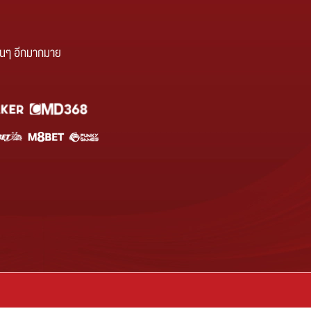
ื่นๆ อีกมากมาย