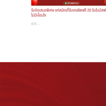
รับข้อเสนอพิเศษ แค่สมัครก็รับเครดิตฟรี 20 รับโบนัสฟร
ไม่มีเงื่อนไข
เราเ…