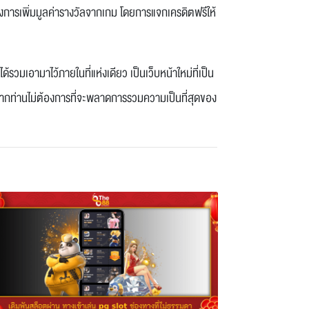
ึงการเพิ่มมูลค่ารางวัลจากเกม โดยการแจกเครดิตฟรีให้
วมเอามาไว้ภายในที่แห่งเดียว เป็นเว็บหน้าใหม่ที่เป็น
 หากท่านไม่ต้องการที่จะพลาดการรวมความเป็นที่สุดของ