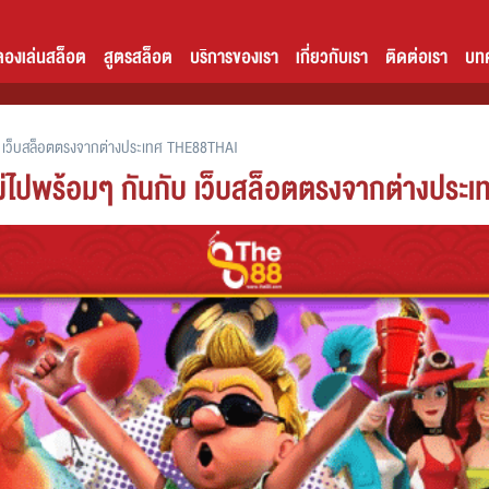
องเล่นสล็อต
สูตรสล็อต
บริการของเรา
เกี่ยวกับเรา
ติดต่อเรา
บท
กับ เว็บสล็อตตรงจากต่างประเทศ THE88THAI
ใหม่ไปพร้อมๆ กันกับ เว็บสล็อตตรงจากต่างปร