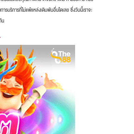
ารบริการที่ไม่แพ้แหล่งเดิมพันอื่นใดเลย ซึ่งวันนี้เราจะ
กัน
4