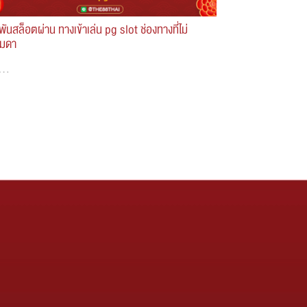
พันสล็อตผ่าน ทางเข้าเล่น pg slot ช่องทางที่ไม่
มดา
ว…