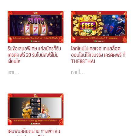
รับข้อเสนอพิเศษ แค่สมัครก็รับ
โลกใหม่ไม่เคยเจอ เกมสล็อต
เครดิตฟรี 20 รับโบนัสฟรีไม่มี
ออนไลน์ได้เงินจริง เครดิตฟรี ที่
เงื่อนไข
THE88THAI
เราเ…
หากใ…
เดิมพันสล็อตผ่าน ทางเข้าเล่น