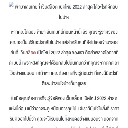
หากคุณได้ลองเข้ามาเล่นเกมที่นี่ก่อนหน้านี้แล้ว คุณจะรู้ว่าตัวของ
คุณเองนั้นได้รับอะไรกลับไปบ้าง แต่สำหรับคนที่ยังไม่เคยเข้ามาลอง
เล่นที่ เว็บ
สล็อต
เปิดใหม่ 2022 ล่าสุด ของเรา ก็อย่าพลาดโอกาสที่
ดีแบบนี้ เพราะสิ่งที่คุณจะได้รับกลับไปนั้นเกินกว่าที่คุณจะคาดคิดเอา
ไว้อย่างแน่นอน แต่ถ้าหากคุณต้องการที่จะรู้ก่อนว่า ที่แห่งนี้มีอะไรที่
ดีและน่าสนใจบ้างก็มาดูเลย
ในเมื่อคุณต้องการที่จะรู้ข้อดีของ เว็บสล็อต เปิดใหม่ 2022 ล่าสุด
แห่งนี้ก่อน แม้ว่าอาจจะดูเหมือนการคุยโม้ แต่เราก็มั่นใจในสิ่งที่เรากา
รันตีออกไปนี้ว่า คุณจะได้รับมันไปทั้งหมดอย่างแน่นอนว่า นอกจาก