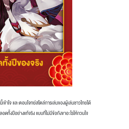
งนี้เข้าใจ และตอบโจทย์สไตล์การเล่นของผู้เล่นชาวไทยได้
ลอดทั้งปีอย่างแท้จริง แบบที่ไม่มีข้อกังขาอะไรให้กวนใจ