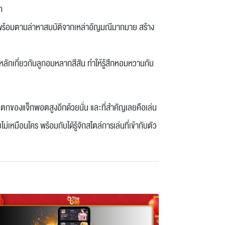
ก
 พร้อมตามล่าหาสมบัติจากเหล่าอัญมณีมากมาย สร้าง
ักเกี่ยวกับลูกอมหลากสีสัน ทำให้รู้สึกหอมหวานกับ
อกาสแตกของแจ็กพอตสูงอีกด้วยนั่น และที่สำคัญเลยคือเล่น
เหมือนใคร พร้อมกับได้รู้จักสไตล์การเล่นที่เข้ากับตัว