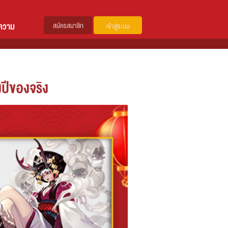
ความ
สมัครสมาชิก
เข้าสู่ระบบ
ปีของจริง