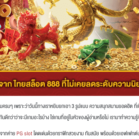
ครบๆ เพราะว่าวันนี้ทางเราหยิบยกเอา 3 รูปแบบ ความสนุกสนานยอดฮิต ที่เปิ
กันดีกว่าว่าจะมีเกมอะไรบ้าง ใช่เกมที่อยู่ในหัวของผู้อ่านหรือไม่ เรามาทำความร
จากค่าย
PG slot
โดดเด่นด้วยกราฟิกสวยงาม ทันสมัย พร้อมด้วยเอฟเฟกต์ป