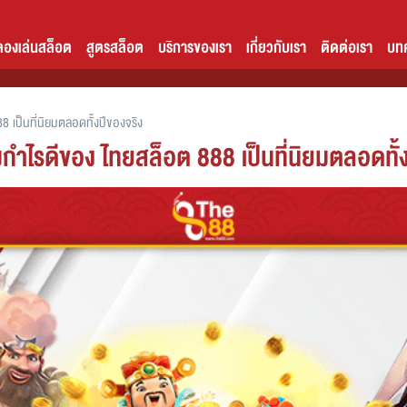
องเล่นสล็อต
สูตรสล็อต
บริการของเรา
เกี่ยวกับเรา
ติดต่อเรา
บท
 เป็นที่นิยมตลอดทั้งปีของจริง
กำไรดีของ ไทยสล็อต 888 เป็นที่นิยมตลอดทั้ง