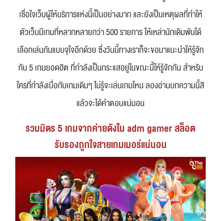
เชื่อใจเว็บผู้ให้บริการแห่งนี้เป็นอย่างมาก และยังเป็นเหตุผลที่ทำให้
ตัวเว็บมีเกมที่หลากหลายกว่า 500 รายการ ให้เหล่านักเดิมพันได้
เลือกเล่นกันแบบจุใจอีกด้วย ซึ่งวันนี้ทางเราก็จะขอมาแนะนำให้รู้จัก
กับ 5 เกมยอดฮิต ที่กำลังเป็นกระแสอยู่ในขณะนี้ให้รู้จักกัน สำหรับ
ใครที่กำลังเบื่อกับเกมเดิมๆ ไม่รู้จะเล่นเกมไหน ลองอ่านบทความนี้สิ
แล้วจะได้คำตอบแน่นอน
รวมมิตร 5 เกมจากค่ายดังใน adm gamer สล็อต
รับรองถูกใจสายเกมเมอร์แน่นอน