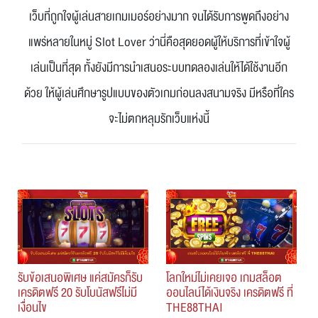
เว็บที่ถูกใจผู้เล่นสายเกมเมอร์อย่างมาก จนได้รับการพูดถึงอย่าง
แพร่หลายในหมู่ Slot Lover ว่านี่คือสุดยอดผู้ให้บริการที่เข้าใจผู้
เล่นเป็นที่สุด ทั้งยังมีการนำเสนอระบบทดลองเล่นให้ได้ใช้งานอีก
ด้วย ให้ผู้เล่นศึกษารูปแบบของตัวเกมก่อนลงสนามจริง มีหรือที่ใคร
จะไม่ตกหลุมรักเว็บแห่งนี้
รับข้อเสนอพิเศษ แค่สมัครก็รับ
โลกใหม่ไม่เคยเจอ เกมสล็อต
เครดิตฟรี 20 รับโบนัสฟรีไม่มี
ออนไลน์ได้เงินจริง เครดิตฟรี ที่
เงื่อนไข
THE88THAI