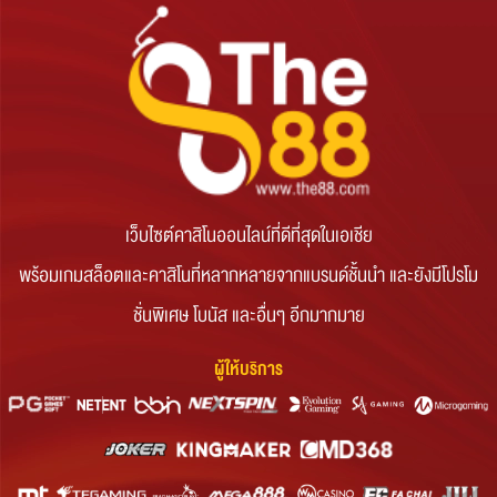
เว็บไซต์คาสิโนออนไลน์ที่ดีที่สุดในเอเชีย
พร้อมเกมสล็อตและคาสิโนที่หลากหลายจากแบรนด์ชั้นนำ และยังมีโปรโม
ชั่นพิเศษ โบนัส และอื่นๆ อีกมากมาย
ผู้ให้บริการ