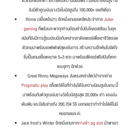
ตัวเกมที่แปลกตา และที่ได้รับความนิยมเพราะมีเส้นจ่ายเงินสูง ทั้ง
ยังมีตัวคูณเงินรางวัลโบนัสสูงถึง 100,000x เลยทีเดียว
Roma (สล็อตโรม่า) อีกหนึ่งเกมยอดฮิตประจำค่าย
Joker
gaming
ที่พร้อมจะพาทุกท่านย้อนเข้าไปยังโคลอสเซียม ในยุค
สมัยที่ยังมีการสู้รบปรบมือกับเหล่ากลาดิเอเตอร์เพื่อเอาชีวิตรอด
ตัวเกมมาพร้อมเอฟเฟกต์สุดอลังการ สร้างความฮึกเหิมในจิตใจ
ซึ่งเป็นเกมสล็อตขนาด 5×3 แถว มาพร้อมฟีเจอร์ฟรีสปินที่แจก
แบบจุกๆ อีกด้วย
Great Rhino Megaways ส่งตรงเหล่าสัตว์ป่าจากค่าย
Pragmatic play
สล็อตวิดีโอที่กำลังได้รับความนิยมสูงในขณะนี้
มาพร้อมกับตัวคูณเงินรางวัลโบนัสสูงสุด 20,000x เท่า ของเงิน
เดิมพัน และมีเส้นจ่ายถึง 200,704 วิธี บอกเลยว่าทำกำไรได้ดีไม่มี
หยอกเลยละค่ะ
Jack frost’s Winter อีกหนึ่งเกมจาก
ทางเข้า pg slot
นำพาเอา