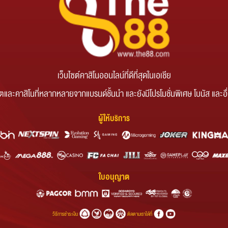
เว็บไซต์คาสิโนออนไลน์ที่ดีที่สุดในเอเชีย
และคาสิโนที่หลากหลายจากแบรนด์ชั้นนำ และยังมีโปรโมชั่นพิเศษ โบนัส และอ
ผู้ให้บริการ
ใบอนุญาต
วิธีการชำระเงิน
ติดตามเราได้ที่