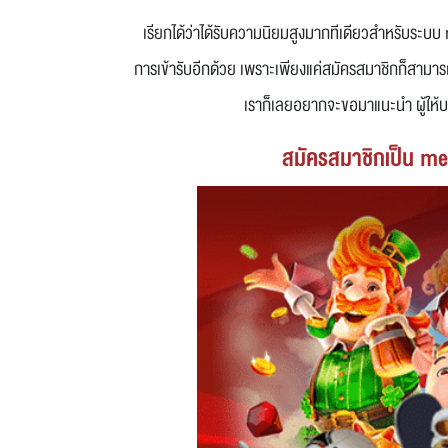
เรียกได้ว่าได้รับความนิยมสูงมากทีเดียวสำหรับระ
การเข้ารับอีกด้วย เพราะเพียงแค่สมัครสมาชิกก็สามารถรับส
เราก็เลยอยากจะขอมาแนะนำ ผู้ให้บร
สมัครสมาชิกเป็น me