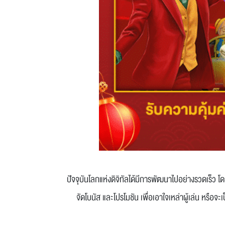
ปัจจุบันโลกแห่งดิจิทัลได้มีการพัฒนาไปอย่างรวดเร็ว
จัดโบนัส และโปรโมชัน เพื่อเอาใจเหล่าผู้เล่น หรือ