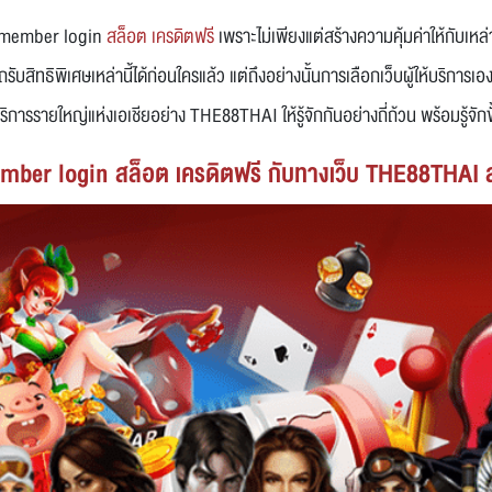
บบ member login
สล็อต
เครดิตฟรี
เพราะไม่เพียงแต่สร้างความคุ้มค่าให้กับเห
ิทธิพิเศษเหล่านี้ได้ก่อนใครแล้ว แต่ถึงอย่างนั้นการเลือกเว็บผู้ให้บริการเอง ก็ถื
ิการรายใหญ่แห่งเอเชียอย่าง THE88THAI ให้รู้จักกันอย่างถี่ถ้วน พร้อมรู้จัก
mber login สล็อต เครดิตฟรี กับทางเว็บ THE88THAI 