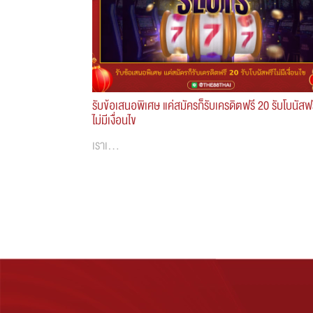
รับข้อเสนอพิเศษ แค่สมัครก็รับเครดิตฟรี 20 รับโบนัสฟร
ไม่มีเงื่อนไข
เราเ…