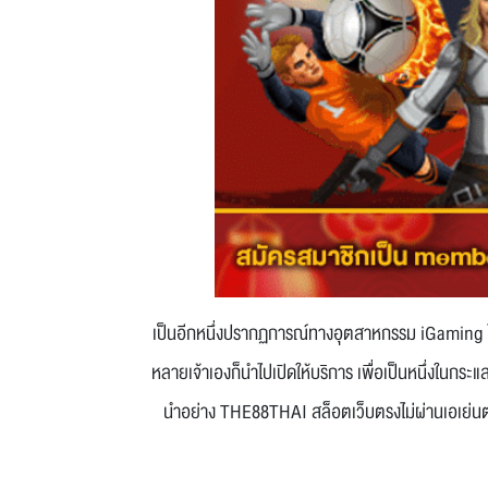
เป็นอีกหนึ่งปรากฏการณ์ทางอุตสาหกรรม iGaming 
หลายเจ้าเองก็นำไปเปิดให้บริการ เพื่อเป็นหนึ่งในกระแ
นำอย่าง THE88THAI สล็อตเว็บตรงไม่ผ่านเอเย่นต์ 