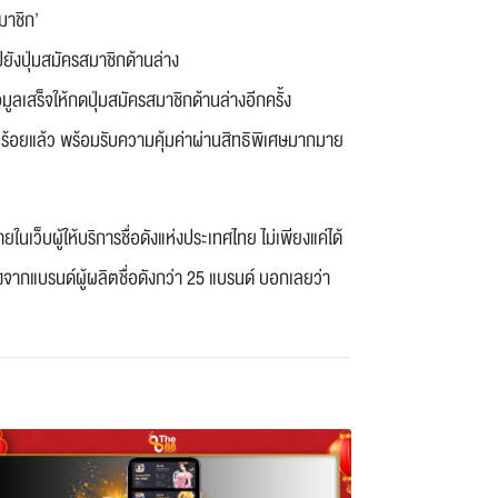
มาชิก’
ยังปุ่มสมัครสมาชิกด้านล่าง
ูลเสร็จให้กดปุ่มสมัครสมาชิกด้านล่างอีกครั้ง
บร้อยแล้ว พร้อมรับความคุ้มค่าผ่านสิทธิพิเศษมากมาย
เว็บผู้ให้บริการชื่อดังแห่งประเทศไทย ไม่เพียงแค่ได้
จากแบรนด์ผู้ผลิตชื่อดังกว่า 25 แบรนด์ บอกเลยว่า