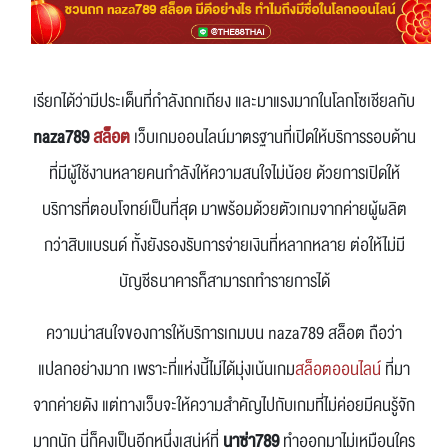
เรียกได้ว่ามีประเด็นที่กำลังถกเถียง และมาแรงมากในโลกโซเชียลกับ
naza789
สล็อต
เว็บเกมออนไลน์มาตรฐานที่เปิดให้บริการรอบด้าน
ที่มีผู้ใช้งานหลายคนกำลังให้ความสนใจไม่น้อย ด้วยการเปิดให้
บริการที่ตอบโจทย์เป็นที่สุด มาพร้อมด้วยตัวเกมจากค่ายผู้ผลิต
กว่าสิบแบรนด์ ทั้งยังรองรับการจ่ายเงินที่หลากหลาย ต่อให้ไม่มี
บัญชีธนาคารก็สามารถทำรายการได้
ความน่าสนใจของการให้บริการเกมบน naza789 สล็อต ถือว่า
แปลกอย่างมาก เพราะที่แห่งนี้ไม่ได้มุ่งเน้นเกม
สล็อตออนไลน์
ที่มา
จากค่ายดัง แต่ทางเว็บจะให้ความสำคัญไปกับเกมที่ไม่ค่อยมีคนรู้จัก
มากนัก นี่ก็คงเป็นอีกหนึ่งเสน่ห์ที่
นาซ่า789
ทำออกมาไม่เหมือนใคร