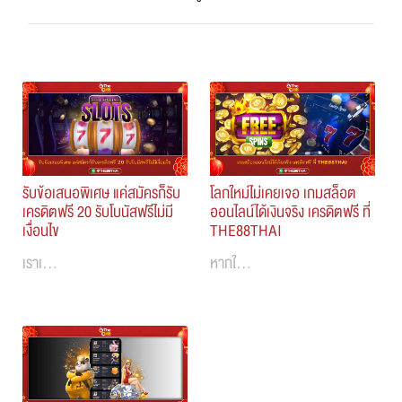
รับข้อเสนอพิเศษ แค่สมัครก็รับ
โลกใหม่ไม่เคยเจอ เกมสล็อต
เครดิตฟรี 20 รับโบนัสฟรีไม่มี
ออนไลน์ได้เงินจริง เครดิตฟรี ที่
เงื่อนไข
THE88THAI
เราเ…
หากใ…