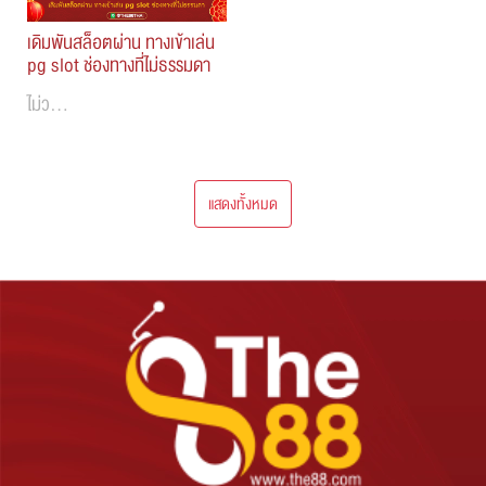
เดิมพันสล็อตผ่าน ทางเข้าเล่น
pg slot ช่องทางที่ไม่ธรรมดา
ไม่ว…
แสดงทั้งหมด