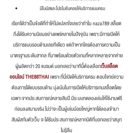
มีโบนัสและโปรโมชันคอยให้บริการแบบครบ
เรียกได้ว่าเป็นข้อดีที่ทำให้ไม่แปลกใจเลยว่าทำไม naza789 สล็อต
ถึงได้รับความนิยมอย่างแพร่หลายในปัจจุบัน เพราะมีการเปิดให้
บริการแบบรอบด้านเลยทีเดียว แต่ถ้าหากใครต้องการความเป็น
มาตรฐานระดับสากล ที่มาพร้อมด้วยตัวเกมที่หลากหลายจากค่าย
ผู้ผลิตกว่า 20 แบรนด์ บอกเลยว่านาทีนี้ต้องเลือก
เว็บสล็อต
ออนไลน์ THE88THAI
เพราะที่นี่เปิดให้บริการครบ ตอบโจทย์ความ
ต้องการได้แบบรอบด้าน มุ่งเน้นในการเปิดให้บริการเกมสล็อตโดย
เฉพาะจากประสบการณ์หลายสิบปี มีระบบทดลองเล่นให้ใช้งานฟรี
ก่อนลงสนามจริง ไม่ว่าจะเป็นผู้เล่นน้อยใหญ่หากได้ลองเข้ามา
สัมผัสกับตัวเว็บ จะได้รับประสบการณ์หลากมิติที่บอกเลยว่าสนุก
ไม่รู้ลืม