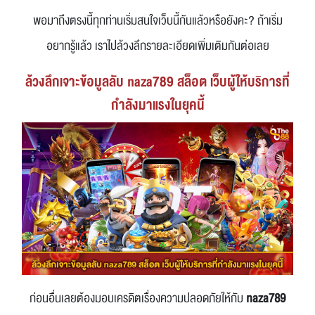
พอมาถึงตรงนี้ทุกท่านเริ่มสนใจเว็บนี้กันแล้วหรือยังคะ? ถ้าเริ่ม
อยากรู้แล้ว เราไปล้วงลึกรายละเอียดเพิ่มเติมกันต่อเลย
ล้วงลึกเจาะข้อมูลลับ naza789 สล็อต เว็บผู้ให้บริการที่
กำลังมาแรงในยุคนี้
ก่อนอื่นเลยต้องมอบเครดิตเรื่องความปลอดภัยให้กับ
naza789