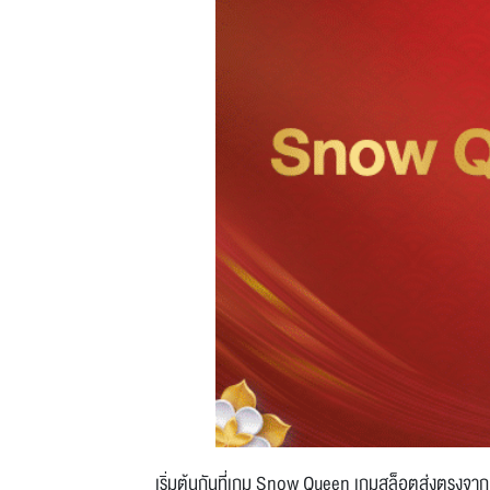
เริ่มต้นกันที่เกม Snow Queen เกมสล็อตส่งตรงจากเมื