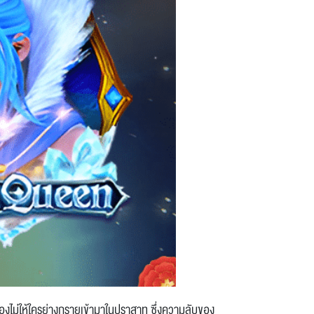
ป้องไม่ให้ใครย่างกรายเข้ามาในปราสาท ซึ่งความลับของ