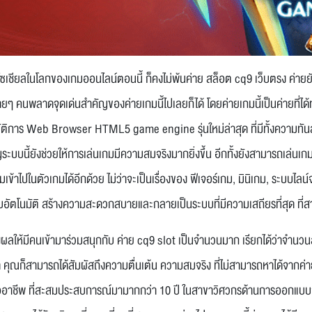
สโซเชียลในโลกของเกมออนไลน์ตอนนี้ ก็คงไม่พ้นค่าย สล็อต cq9 เว็บตรง ค่ายย
รหลายๆ คนพลาดจุดเด่นสำคัญของค่ายเกมนี้ไปเลยก็ได้ โดยค่ายเกมนี้เป็นค่ายท
ติการ Web Browser HTML5 game engine รุ่นใหม่ล่าสุด ที่มีทั้งความทันสม
นี้ยังช่วยให้การเล่นเกมมีความสมจริงมากยิ่งขึ้น อีกทั้งยังสามารถเล่นเกมได้อ
าไปในตัวเกมได้อีกด้วย ไม่ว่าจะเป็นเรื่องของ ฟีเจอร์เกม, มินิเกม, ระบบไลน์
บอัตโนมัติ สร้างความสะดวกสบายและกลายเป็นระบบที่มีความเสถียรที่สุด ที่สา
กที่ส่งผลให้มีคนเข้ามาร่วมสนุกกับ ค่าย cq9 slot เป็นจำนวนมาก เรียกได้ว่าจำน
 คุณก็สามารถได้สัมผัสถึงความตื่นเต้น ความสมจริง ที่ไม่สามารถหาได้จากค่าย
มืออาชีพ ที่สะสมประสบการณ์มามากกว่า 10 ปี ในสาขาวิศวกรด้านการออกแบ