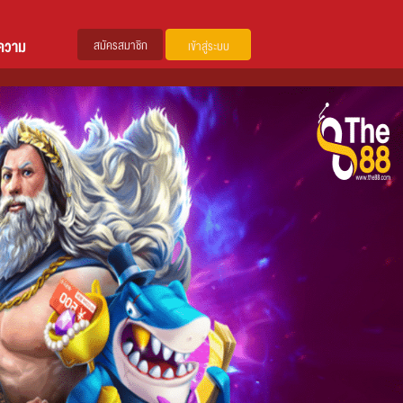
ความ
สมัครสมาชิก
เข้าสู่ระบบ