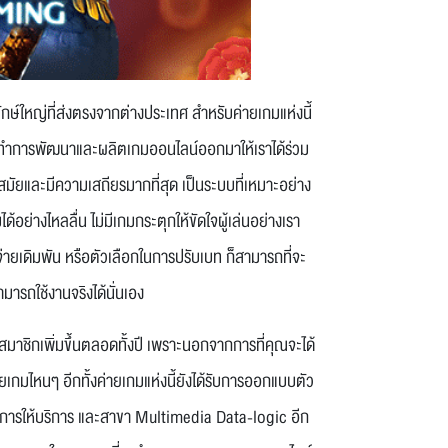
ักษ์ใหญ่ที่ส่งตรงจากต่างประเทศ สำหรับค่ายเกมแห่งนี้
ี่ได้ทำการพัฒนาและผลิตเกมออนไลน์ออกมาให้เราได้ร่วม
ัยและมีความเสถียรมากที่สุด เป็นระบบที่เหมาะอย่าง
ย่างไหลลื่น ไม่มีเกมกระตุกให้ขัดใจผู้เล่นอย่างเรา
จ่ายเดิมพัน หรือตัวเลือกในการปรับเบท ก็สามารถที่จะ
มารถใช้งานจริงได้นั่นเอง
วนสมาชิกเพิ่มขึ้นตลอดทั้งปี เพราะนอกจากการที่คุณจะได้
เกมไหนๆ อีกทั้งค่ายเกมแห่งนี้ยังได้รับการออกแบบตัว
บการให้บริการ และสาขา Multimedia Data-logic อีก