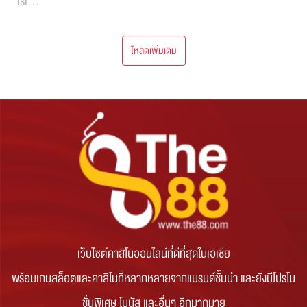
เร่เ…
โหลดเพิ่มเติม
เว็บไซต์คาสิโนออนไลน์ที่ดีที่สุดในเอเชีย
พร้อมเกมสล็อตและคาสิโนที่หลากหลายจากแบรนด์ชั้นนำ และยังมีโปรโม
ชั่นพิเศษ โบนัส และอื่นๆ อีกมากมาย