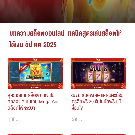
บทความสล็อตออนไลน์ เทคนิคสูตรเล่นสล็อตให้
ได้เงิน อัปเดต 2025
สุดยอดเกมสล็อต น่าเข้าไป
รับข้อเสนอพิเศษ แค่สมัครก็รับ
ทดลองเล่นในเกม Mega Ace
เครดิตฟรี 20 รับโบนัสฟรีไม่มี
สล็อตไพ่หรรษา
เงื่อนไข
ทุกท…
เราเ…