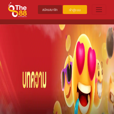
สมัครสมาชิก
เข้าสู่ระบบ