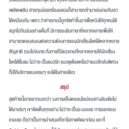
เพลิดเพลิน สายทุนน้อยหรืองบแน่นก็สามารถเข้ามาเล่นเกมกับเรา
ได้เหมือนกัน เพราะว่าค่ายเกมนี้ถูกจัดทำขึ้นมาเพื่อหวังให้ทุกคนได้
สนุกไปกับมันอย่างเต็มที่ มีการรองรับภาษาที่หลากหลายเพื่อให้
สามารถตอบสนองต่อความต้องการของนักเสี่ยงโชคได้หลากหลาย
สัญชาติ รวมไปจนกระทั่งการที่มีแนวเกมที่หลากหลายให้นักเสี่ยง
โชคได้ชื่นชม ไม่ว่าจะเป็นแนวรัก แนวดุเดือดหรือว่าแนวลึกลับพิศวง
ก็มีให้บริการแบบครบๆ จบได้ในค่ายเดียว
สรุป
สุดท้ายนี้เราอยากบอกว่า วงการสล็อตออนไลน์ของทางอินเดียไม่
ได้มาเล่นๆ เขาจัดเต็มทุกอย่าง ไม่ว่าจะเป็นระบบเอย การออกแบบ
เกมเอย ถือว่าเป็นการนำเสนอที่เราไม่คาดคิดมาก่อน และที่