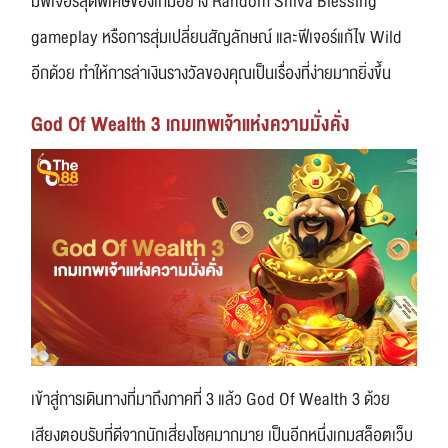
มีฟีเจอร์สุดพิเศษของเกมอย่าง Random Shiva Blessing
gameplay หรือการสุ่มเปลี่ยนสัญลักษณ์ และฟีเจอร์แก้ไข Wild
อีกด้วย ทำให้การล่าเงินรางวัลของคุณเป็นเรื่องที่ง่ายมากยิ่งขึ้น
God Of Wealth 3 เกมเทพเจ้าแห่งความมั่งคั่ง
เข้าสู่การเดินทางที่มาถึงภาคที่ 3 แล้ว God Of Wealth 3 ด้วย
เสียงตอบรับที่ดีจากนักเสี่ยงโชคมากมาย เป็นอีกหนึ่งเกมสล็อตเว็บ