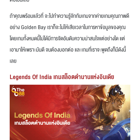
ถ้าคุณพร้อมแล้วที่ จะไปทำความรู้จักกับเกมจากค่ายเกมคุณภาพดี
อย่าง Golden Bay เราก็จะไม่ให้เสียเวลาในการหาข้อมูลของคุณ
โดยเกมทั้งหมดนี้ไม่ได้มีการจัดอันดับความน่าสนใจแต่อย่างใด แต่
เอามาให้เพราะมันดี จนต้องบอกต่อ และเกมที่เราจะพูดถึงก็มีดังนี้
เลย
Legends Of India เกมสล็อตตำนานแห่งอินเดีย