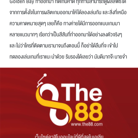
Golden Bay ทำออกมา ก็ดีเกินคาด ทุกท่านสามารถดูผลลัพธ์ได้
จากการตั้งใจในการผลิตเกมออกมาให้ได้ลองเล่นกัน และสิ่งที่เหนือ
ความคาดหมายสุดๆ เลยก็คือ ทางค่ายได้มีการออกแบบเกมมา
หลายแนวมากๆ เรียกว่าเป็นสีสันที่ทำออกมาได้อย่างลงตัวจริงๆ
และไม่ว่าใครที่ติดตามเรามาจนถึงตอนนี้ ก็อย่าได้ลืมที่จะเข้าไป
ทดลองเล่นเกมที่เราแนะนำด้วย รับรองได้เลยว่า มันดีมากจ๊ะนายจ๋า
เว็บไซต์คาสิโนออนไลน์ที่ดีที่สุดในเอเชีย