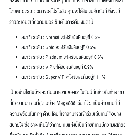
หลังจากนั้นให้ท่านเข้าไปร่วมสนุกกับเกมจากค่ายที่ท่านต้องการเล่น
โดยตลอดระยะเวลาของโปรโมชัน คุณจะได้รับเงินคืนทันที ซึ่งจะมี
รายละเอียดเกี่ยวกับเปอร์เซ็นต์ในการคืนเงินดังนี้
สมาชิกระดับ : Normal จะได้รับเงินคืนอยู่ที่ 0.5%
สมาชิกระดับ : Gold จะได้รับเงินคืนอยู่ที่ 0.5%
สมาชิกระดับ : Platinum จะได้รับเงินคืนอยู่ที่ 0.6%
สมาชิกระดับ : VIP จะได้รับเงินคืนอยู่ที่ 0.9%
สมาชิกระดับ : Super VIP จะได้รับเงินคืนอยู่ที่ 1.1%
เป็นอย่างไรกันบ้างคะ กับบทความของเราในวันนี้ที่กล่าวถึงค่ายเกม
ที่มีความน่าเล่นที่สุด อย่าง Mega888 เรียกได้ว่าเป็นค่ายเกมที่มี
ความพร้อมในทุกๆ ด้าน โดยที่เราสามารถเข้าร่วมเล่นเกมได้อย่าง
สบายใจ ซึ่งเราจะเห็นได้ว่าค่ายเกมแห่งนี้เป็นค่ายที่เกมมีความเสถียร