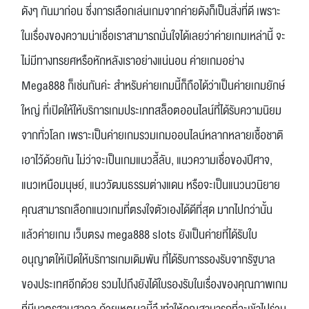
ดังๆ กันมาก่อน ซึ่งการเลือกเล่นเกมจากค่ายดังก็เป็นสิ่งที่ดี เพราะ
ในเรื่องของความน่าเชื่อเราสามารถมั่นใจได้เลยว่าค่ายเกมเหล่านี้ จะ
ไม่มีทางทรยศหรือหักหลังเราอย่างแน่นอน ค่ายเกมอย่าง
Mega888 ก็เช่นกันค่ะ สำหรับค่ายเกมนี้ก็ถือได้ว่าเป็นค่ายเกมยักษ์
ใหญ่ ที่เปิดให้ให้บริการเกมประเภทสล็อตออนไลน์ที่ได้รับความนิยม
จากทั่วโลก เพราะเป็นค่ายเกมรวมเกมออนไลน์หลากหลายเชื้อชาติ
เอาไว้ด้วยกัน ไม่ว่าจะเป็นเกมแนวลี้ลับ, แนวความเชื่อของปีศาจ,
แนวเหนือมนุษย์, แนววัฒนธรรมต่างแดน หรือจะเป็นแนวนวนิยาย
คุณสามารถเลือกแนวเกมที่ตรงใจตัวเองได้ดีที่สุด มากไปกว่านั้น
แล้วค่ายเกม เว็บตรง mega888 slots ยังเป็นค่ายที่ได้รับใบ
อนุญาตให้เปิดให้บริการเกมเดิมพัน ที่ได้รับการรองรับจากรัฐบาล
ของประเทศอีกด้วย รวมไปถึงยังได้ใบรองรับในเรื่องของคุณภาพเกม