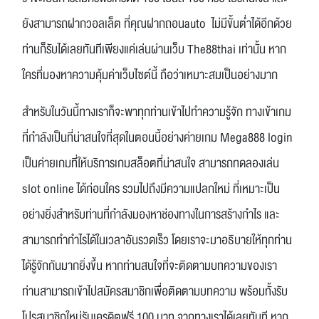
ยังสามารถฝากวอลเล็ต ที่คุณฝากถอนauto ไม่มีขั้นต่ำได้อีกด้วย
ท่านก็รับได้เลยทันทีเพียงแค่เล่นผ่านเว็บ The88thai เท่านั้น หาก
ใครที่มองหาความคุ้มค่าเว็บไซต์นี้ ถือว่าเหมาะสมเป็นอย่างมาก
สำหรับในวันนี้ทางเราก็จะพาทุกท่านเข้าไปทำความรู้จัก ทางเข้าเกม
ที่กำลังเป็นที่น่าสนใจที่สุดในตอนนี้อย่างค่ายเกม Mega888 login
เป็นค่ายเกมที่ให้บริการเกมสล็อตที่น่าสนใจ สามารถทดลองเล่น
slot online ได้ก่อนใคร รวมไปถึงมีความแปลกใหม่ ที่เหมาะเป็น
อย่างยิ่งสำหรับท่านที่กำลังมองหาช่องทางในการสร้างกำไร และ
สามารถทำกำไรได้ในเวลาอันรวดเร็ว โดยเราจะมาอธิบายให้ทุกท่าน
ได้รู้จักกันมากยิ่งขึ้น หากท่านสนใจที่จะติดตามบทความของเรา
ท่านสามารถเข้าไปสมัครสมาชิกเพื่อติดตามบทความ พร้อมทั้งรับ
โปรสมาชิกใหม่รับเครดิตฟรี 100 บาท จากทางเราได้เลยทันที หาก