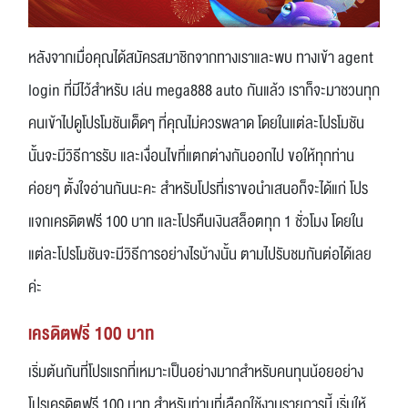
หลังจากเมื่อคุณได้สมัครสมาชิกจากทางเราและพบ ทางเข้า agent
login ที่มีไว้สำหรับ เล่น mega888 auto กันแล้ว เราก็จะมาชวนทุก
คนเข้าไปดูโปรโมชันเด็ดๆ ที่คุณไม่ควรพลาด โดยในแต่ละโปรโมชัน
นั้นจะมีวิธีการรับ และเงื่อนไขที่แตกต่างกันออกไป ขอให้ทุกท่าน
ค่อยๆ ตั้งใจอ่านกันนะคะ สำหรับโปรที่เราขอนำเสนอก็จะได้แก่ โปร
แจกเครดิตฟรี 100 บาท และโปรคืนเงินสล็อตทุก 1 ชั่วโมง โดยใน
แต่ละโปรโมชันจะมีวิธีการอย่างไรบ้างนั้น ตามไปรับชมกันต่อได้เลย
ค่ะ
เครดิตฟรี 100 บาท
เริ่มต้นกันที่โปรแรกที่เหมาะเป็นอย่างมากสำหรับคนทุนน้อยอย่าง
โปรเครดิตฟรี 100 บาท สำหรับท่านที่เลือกใช้งานรายการนี้ เริ่มให้