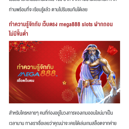
ท่านพร้อมที่จะเรียนรู้แล้ว ตามไปรับชมกันได้เลย
ทำความรู้จักกับ เว็บตรง mega888 slots ฝากถอน
ไม่มีขั้นต่ำ
สำหรับใครหลายๆ คนที่ท่องอยู่ในวงการของเกมออนไลน์มาเป็น
เวลานาน ทางเราเชื่อเลยว่าคุณน่าจะเคยได้เล่นเกมสล็อตจากค่าย