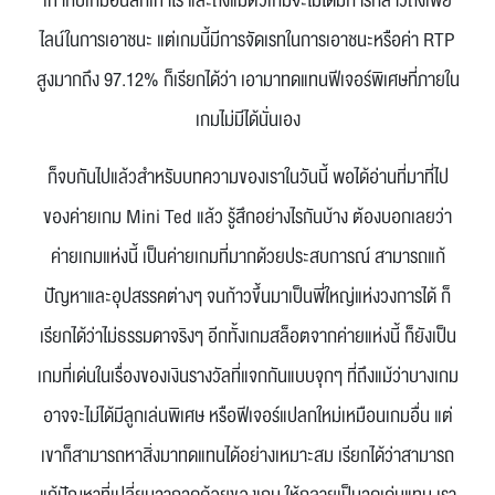
เท่ากับเกมอื่นสักเท่าไร และถึงแม้ตัวเกมจะไม่ได้มีการกล่าวถึงเพย์
ไลน์ในการเอาชนะ แต่เกมนี้มีการจัดเรทในการเอาชนะหรือค่า RTP
สูงมากถึง 97.12% ก็เรียกได้ว่า เอามาทดแทนฟีเจอร์พิเศษที่ภายใน
เกมไม่มีได้นั่นเอง
ก็จบกันไปแล้วสำหรับบทความของเราในวันนี้ พอได้อ่านที่มาที่ไป
ของค่ายเกม Mini Ted แล้ว รู้สึกอย่างไรกันบ้าง ต้องบอกเลยว่า
ค่ายเกมแห่งนี้ เป็นค่ายเกมที่มากด้วยประสบการณ์ สามารถแก้
ปัญหาและอุปสรรคต่างๆ จนก้าวขึ้นมาเป็นพี่ใหญ่แห่งวงการได้ ก็
เรียกได้ว่าไม่ธรรมดาจริงๆ อีกทั้งเกมสล็อตจากค่ายแห่งนี้ ก็ยังเป็น
เกมที่เด่นในเรื่องของเงินรางวัลที่แจกกันแบบจุกๆ ที่ถึงแม้ว่าบางเกม
อาจจะไม่ได้มีลูกเล่นพิเศษ หรือฟีเจอร์แปลกใหม่เหมือนเกมอื่น แต่
เขาก็สามารถหาสิ่งมาทดแทนได้อย่างเหมาะสม เรียกได้ว่าสามารถ