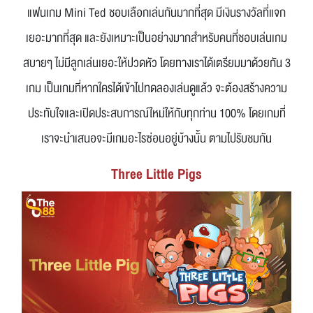
แฟนเกม Mini Ted ชอบเลือกเล่นกันมากที่สุด มีเงินรางวัลที่แจก
เยอะมากที่สุด และยังเหมาะเป็นอย่างมากสำหรับคนที่ชอบเล่นเกม
สบายๆ ไม่มีลูกเล่นเยอะให้ปวดหัว โดยทางเราได้เตรียมมาด้วยกัน 3
เกม เป็นเกมที่หากใครได้เข้าไปทดลองเล่นดูแล้ว จะต้องสร้างความ
ประทับใจและเปิดประสบการณ์ใหม่ให้กับทุกท่าน 100% โดยเกมที่
เราจะนำเสนอจะมีเกมอะไรซ่อนอยู่บ้างนั้น ตามไปรับชมกัน
Three Little Pigs