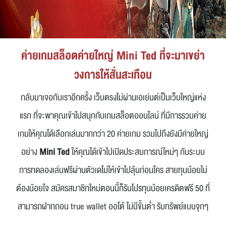
ค่ายเกมสล็อตค่ายใหญ่ Mini Ted ที่จะมาเขย่า
วงการให้สั่นสะเทือน
กลับมาเจอกับเราอีกครั้ง เว็บตรงไม่ผ่านเอเย่นต์เป็นเว็บใหญ่แห่ง
แรก ที่จะพาคุณเข้าไปสนุกกับเกมสล็อตออนไลน์ ที่มีการรวมค่าย
เกมให้คุณได้เลือกเล่นมากกว่า 20 ค่ายเกม รวมไปถึงยังมีค่ายใหญ่
อย่าง
Mini Ted
ให้คุณได้เข้าไปเปิดประสบการณ์ใหม่ๆ กับระบบ
การทดลองเล่นฟรีผ่านตัวเดโม่ให้เข้าไปลุ้นก่อนใคร สายทุนน้อยไม่
ต้องน้อยใจ สมัครสมาชิกใหม่ตอนนี้ก็รับโปรทุนน้อยเครดิตฟรี 50 ที่
สามารถฝากถอน true wallet ออโต้ ไม่มีขั้นต่ำ รับทรัพย์แบบจุกๆ