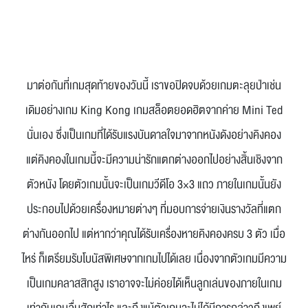
มาต่อกันที่เกมสุดท้ายของวันนี้ เราขอปิดจบด้วยเกมตะลุยป่าเช่น
เดิมอย่างเกม King Kong เกมสล็อตยอดฮิตจากค่าย Mini Ted
นั่นเอง ซึ่งเป็นเกมที่ได้รับแรงบันดาลใจมาจากหนังดังอย่างคิงคอง
แต่คิงคองในเกมนี้จะมีความน่ารักแตกต่างออกไปอย่างสิ้นเชิงจาก
ตัวหนัง โดยตัวเกมนั้นจะเป็นเกมวีดีโอ 3×3 แถว ภายในเกมนั้นยัง
ประกอบไปด้วยเครื่องหมายต่างๆ ที่มอบการจ่ายเงินรางวัลที่แตก
ต่างกันออกไป แต่หากว่าคุณได้รับเครื่องหายคิงคองครบ 3 ตัว เมื่อ
ไหร่ ก็เตรียมรับโบนัสพิเศษจากเกมไปได้เลย เนื่องจากตัวเกมมีความ
เป็นเกมคลาสสิกสูง เราอาจจะไม่ค่อยได้เห็นลูกเล่นของภายในเกม