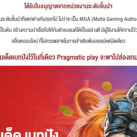
ได้รับใบอนุญาตจากหน่วยงานระดับชั้นนำ
งานระดับชั้นนำที่แตกต่างกันออกไป ไม่ว่าจะเป็น MGA (Malta Gaming A
 สร้างความน่าเชื่อถือให้กับตัวแบรนด์ได้เป็นอย่างดี มีผู้ใช้งานให้ความไ
สล็อตออนไลน์ ที่ไม่ควรพลาดในการเข้าเดิมพันเลยแม้แต่นิดเดียว
มเด็ดเบทปังไว้ในที่เดียว Pragmatic play จะพาไปส่องเ