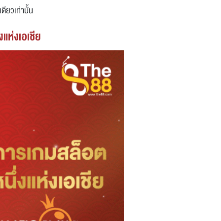
ดียวเท่านั้น
งแห่งเอเชีย