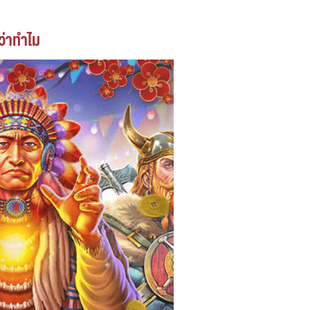
นว่าทำไม