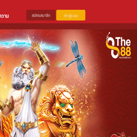
ความ
สมัครสมาชิก
เข้าสู่ระบบ