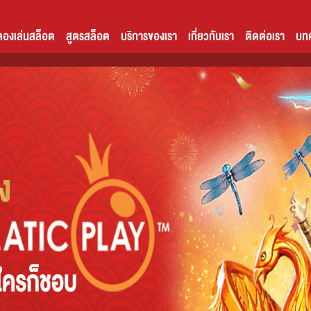
องเล่นสล็อต
สูตรสล็อต
บริการของเรา
เกี่ยวกับเรา
ติดต่อเรา
บท