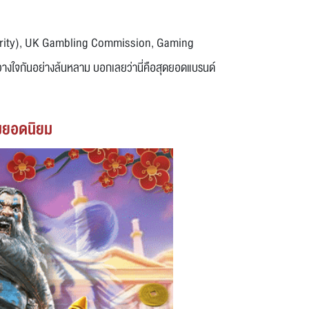
uthority), UK Gambling Commission, Gaming
ว้วางใจกันอย่างล้นหลาม บอกเลยว่านี่คือสุดยอดแบรนด์
กมยอดนิยม