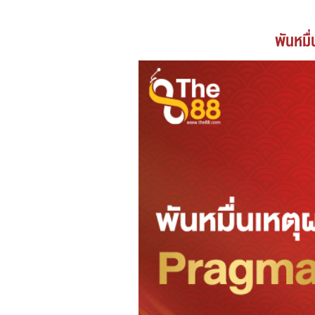
พันหมื่