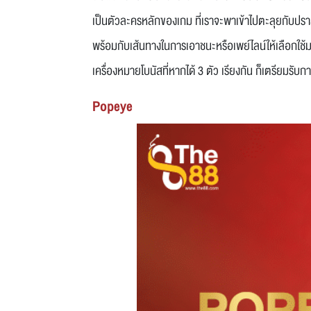
เป็นตัวละครหลักของเกม ที่เราจะพาเข้าไปตะลุยกับปราส
พร้อมกับเส้นทางในการเอาชนะหรือเพย์ไลน์ให้เลือกใช้
เครื่องหมายโบนัสที่หากได้ 3 ตัว เรียงกัน ก็เตรียมรับ
Popeye