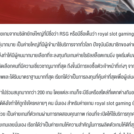
ยเกมจากบริษัทยักษ์ใหญ่ที่มีชื่อว่า RSG หรือมีชื่อเต็มว่า royal slot gaming 
มากมาย เป็นค่ายใหญ่ที่มีผู้เข้ามาใช้บริการจากทั่วโลก ปัจจุบันมีสมาชิกของค
ทำให้มีผู้คนมากมายเลือกที่จะลงทุนกับเกมค่ายโรยัลสล็อตเกมมิ่ง จุดเริ่มต้นของค
กคนที่มีความเชี่ยวชาญมากที่สุด ถึงขั้นมีการขอซื้อตัวเจ้าหน้าที่เก่งๆ จากค่า
ละได้รับมาตราฐานมากที่สุด เรียกได้ว่าเป็นการลงทุนที่คุ้มค่าที่สุดเพื่อผู้เล่น
ข้าไปร่วมสนุกมากกว่า 200 เกม โดยแต่ละเกมก็จะมีธีมหรือสไตล์ที่แตกต่างกัน
ังใจทำให้ถูกใจใครหลายๆ คน นั่นเอง สำหรับค่ายเกม royal slot gaming ยัง
ย เป็นค่ายเกมที่ตัวเกมผ่านการทดสอบคุณภาพ ก่อนที่จะเปิดให้ใช้บริการทุกคร
กมเลยนั่นเอง เรียกได้ว่าเป็นค่ายเกมให้ความสำคัญในการผลิตตัวเกมให้ดีที่สุ