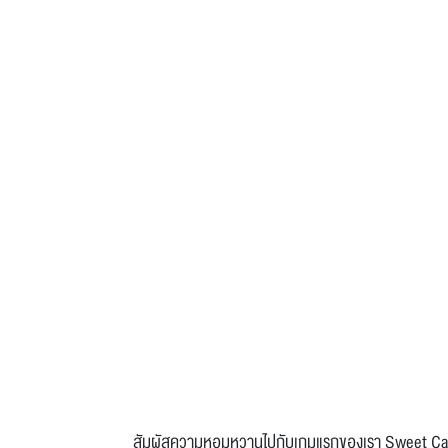
สัมผัสความหอมหวานไปกับเกมแรกของเรา Sweet Cand