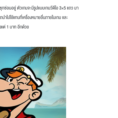
ซุกซ่อนอยู่ ตัวเกมจะมีรูปแบบเกมวีดีโอ 3×5 แถว มา
ถนำไปใช้แทนที่เครื่องหมายอื่นภายในเกม และ
้งแต่ 1 บาท อีกด้วย