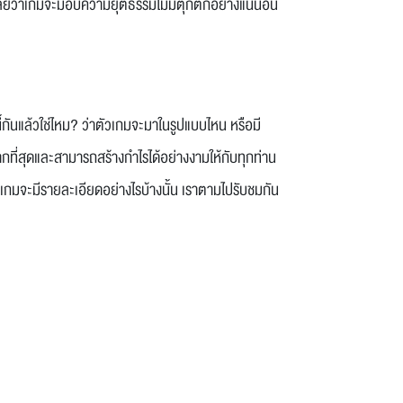
เลยว่าเกมจะมอบความยุติธรรมไม่มีตุกติกอย่างแน่นอน
ี้กันแล้วใช่ไหม? ว่าตัวเกมจะมาในรูปแบบไหน หรือมี
กที่สุดและสามารถสร้างกำไรได้อย่างงามให้กับทุกท่าน
ละเกมจะมีรายละเอียดอย่างไรบ้างนั้น เราตามไปรับชมกัน