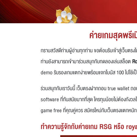
ค่ายเกมสุดพรีเ
กราบสวัสดีท่านผู้อ่านทุกท่าน ขอต้อนรับเข้าสู่เว็บตร
ท่านยังสามารถเข้ามาร่วมสนุกกับทดลองเล่นสล็อต
Ro
demo รับรองเกมแตกง่ายพร้อมแจกโบนัส 100 ไปใช้เป็
ร่วมสนุกกับเราวันนี้ เว็บตรงฝากถอน true wallet ถอน
software ที่ทันสมัยมากที่สุด ใครทุนน้อยไม่ต้องกั
game free ที่คุณคู่ควร สมัครใหม่กับเว็บตรงแตกหนักของ
ทำความรู้จักกับค่ายเกม RSG หรือ roy