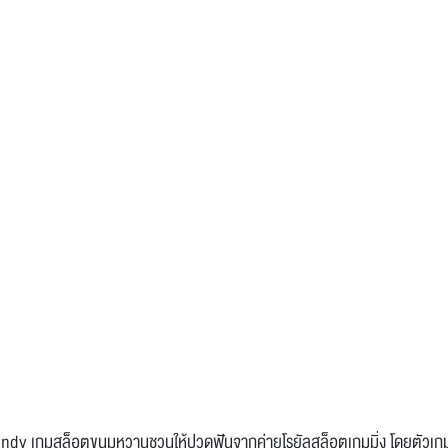
y เกมสล็อตขนมหวานชวนให้ปวดฟันจากค่ายโรยัลสล็อตเกมมิ่ง โดยตัวเกมจ