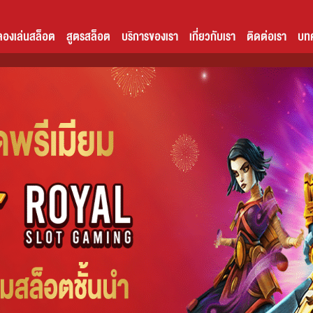
องเล่นสล็อต
สูตรสล็อต
บริการของเรา
เกี่ยวกับเรา
ติดต่อเรา
บท