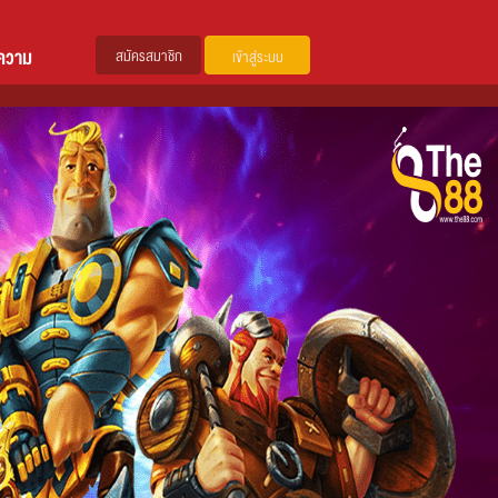
ความ
สมัครสมาชิก
เข้าสู่ระบบ