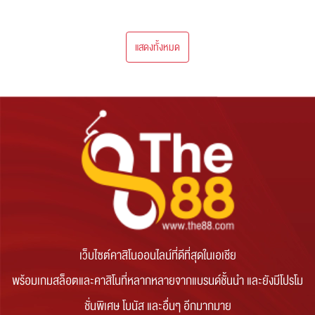
แสดงทั้งหมด
เว็บไซต์คาสิโนออนไลน์ที่ดีที่สุดในเอเชีย
พร้อมเกมสล็อตและคาสิโนที่หลากหลายจากแบรนด์ชั้นนำ และยังมีโปรโม
ชั่นพิเศษ โบนัส และอื่นๆ อีกมากมาย