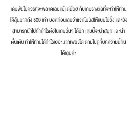
เดิมพันไม่ควรที่จะพลาดเลยแม้แต่น้อย กับเกมรางวัลที่จะทำให้ท่าน
ได้ลุ้นมากถึง 500 เท่า บอกก่อนเลยว่าแจกโบนัสให้แบบไม่ยั้ง และยัง
สามารถนำไปทำกำไรต่อในเกมอื่นๆ ได้อีก เกมนี้จะน่าสนุก และน่า
ตื่นเต้น ทำให้ท่านได้กำไรเยอะมากเพียงใด ตามไปดูที่บทความนี้กัน
ได้เลยค่ะ