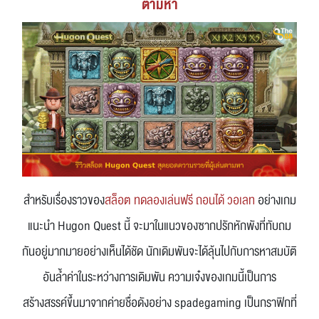
ตามหา
สำหรับเรื่องราวของ
สล็อต ทดลองเล่นฟรี ถอนได้ วอเลท
อย่างเกม
แนะนำ Hugon Quest นี้ จะมาในแนวของซากปรักหักพังที่ทับถม
กันอยู่มากมายอย่างเห็นได้ชัด นักเดิมพันจะได้ลุ้นไปกับการหาสมบัติ
อันล้ำค่าในระหว่างการเดิมพัน ความเจ๋งของเกมนี้เป็นการ
สร้างสรรค์ขึ้นมาจากค่ายชื่อดังอย่าง spadegaming เป็นกราฟิกที่