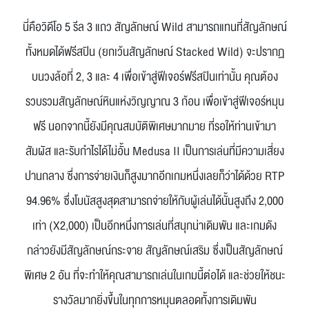
นี่คือวิดีโอ 5 รีล 3 แถว สัญลักษณ์ Wild สามารถแทนที่สัญลักษณ์
ทั้งหมดได้ฟรีสปิน (ยกเว้นสัญลักษณ์ Stacked Wild) จะปรากฏ
บนวงล้อที่ 2, 3 และ 4 เพื่อเข้าสู่ฟีเจอร์ฟรีสปินเท่านั้น คุณต้อง
รวบรวมสัญลักษณ์หินแห่งวิญญาณ 3 ก้อน เพื่อเข้าสู่ฟีเจอร์หมุน
ฟรี นอกจากนี้ยังมีคุณสมบัติพิเศษมากมาย ที่รอให้ท่านเข้ามา
สัมผัส และรับกำไรได้ไม่อั้น Medusa II เป็นการเล่นที่มีความเสี่ยง
ปานกลาง ซึ่งการจ่ายเงินก็สูงมากอีกเกมหนึ่งเลยก็ว่าได้ด้วย RTP
94.96% ซึ่งโบนัสสูงสุดสามารถจ่ายให้กับผู้เล่นได้นั้นสูงถึง 2,000
เท่า (X2,000) เป็นอีกหนึ่งการเล่นที่สนุกน่าเดิมพัน และเกมดัง
กล่าวยังมีสัญลักษณ์กระจาย สัญลักษณ์เสริม ซึ่งเป็นสัญลักษณ์
พิเศษ 2 อัน ที่จะทำให้คุณสามารถเล่นในเกมนี้ต่อได้ และช่วยให้ชนะ
รางวัลมากยิ่งขึ้นในทุกการหมุนตลอดทั้งการเดิมพัน