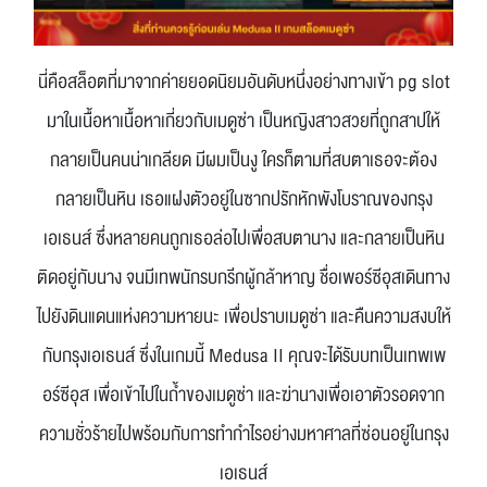
นี่คือสล็อตที่มาจากค่ายยอดนิยมอันดับหนึ่งอย่างทางเข้า pg slot
มาในเนื้อหาเนื้อหาเกี่ยวกับเมดูซ่า เป็นหญิงสาวสวยที่ถูกสาปให้
กลายเป็นคนน่าเกลียด มีผมเป็นงู ใครก็ตามที่สบตาเธอจะต้อง
กลายเป็นหิน เธอแฝงตัวอยู่ในซากปรักหักพังโบราณของกรุง
เอเธนส์ ซึ่งหลายคนถูกเธอล่อไปเพื่อสบตานาง และกลายเป็นหิน
ติดอยู่กับนาง จนมีเทพนักรบกรีกผู้กล้าหาญ ชื่อเพอร์ซีอุสเดินทาง
ไปยังดินแดนแห่งความหายนะ เพื่อปราบเมดูซ่า และคืนความสงบให้
กับกรุงเอเธนส์ ซึ่งในเกมนี้ Medusa II คุณจะได้รับบทเป็นเทพเพ
อร์ซีอุส เพื่อเข้าไปในถ้ำของเมดูซ่า และฆ่านางเพื่อเอาตัวรอดจาก
ความชั่วร้ายไปพร้อมกับการทำกำไรอย่างมหาศาลที่ซ่อนอยู่ในกรุง
เอเธนส์