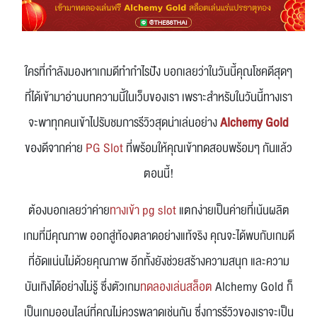
ใครที่กำลังมองหาเกมดีทำกำไรปัง บอกเลยว่าในวันนี้คุณโชคดีสุดๆ
ที่ได้เข้ามาอ่านบทความนี้ในเว็บของเรา เพราะสำหรับในวันนี้ทางเรา
จะพาทุกคนเข้าไปรับชมการรีวิวสุดน่าเล่นอย่าง
Alchemy Gold
ของดีจากค่าย
PG Slot
ที่พร้อมให้คุณเข้าทดสอบพร้อมๆ กันแล้ว
ตอนนี้!
ต้องบอกเลยว่าค่าย
ทางเข้า pg slot
แตกง่ายเป็นค่ายที่เน้นผลิต
เกมที่มีคุณภาพ ออกสู่ท้องตลาดอย่างแท้จริง คุณจะได้พบกับเกมดี
ที่อัดแน่นไม่ด้วยคุณภาพ อีกทั้งยังช่วยสร้างความสนุก และความ
บันเทิงได้อย่างไม่รู้ ซึ่งตัวเกม
ทดลองเล่นสล็อต
Alchemy Gold ก็
เป็นเกมออนไลน์ที่คุณไม่ควรพลาดเช่นกัน ซึ่งการรีวิวของเราจะเป็น