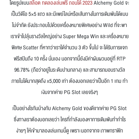
โดยรูปแบบ
สล็อต ทดลองเล่นฟรี ถอนได้ 2023
Alchemy Gold จะ
เป็นวิดีโอ 5×5 แถว และมีเพย์ไลน์หรือเส้นทางในการเดิมพันได้แบบ
ไม่จำกัด ยังประกอบไปด้วยเครื่องหมายพิเศษอย่าง Wild ที่จะพา
เราเข้าไปลุ้นรางวัลใหญ่อย่าง Super Mega Win และเครื่องหมาย
พิเศษ Scatter ที่หากว่าเราได้จำนวน 3 ตัว ขึ้นไป จะได้รับการแจก
ฟรีสปินถึง 10 ครั้ง นั่นเอง นอกจากนี้ยังมีค่าผันผวนอยู่ที่ RTP
96.78% (ถือว่าอยู่ในระดับปานกลาง) และสามารถมอบรางวัล
ภายในได้มากสุดถึง x5,000 เท่า ต้องบอกเลยว่าเป็นอีก 1 เกม ทำ
เงินจากค่าย PG Slot เลยจริงๆ
เป็นอย่างไรกันบ้างกับ Alchemy Gold ของดีจากค่าย PG Slot
ซึ่งทางเราต้องบอกเลยว่า ใครที่กำลังมองหาการเดิมพันทำกำไร
ง่ายๆ ให้เข้ามาลองเล่นเกมนี้ดู เพราะนอกจากจะภาพกราฟิก