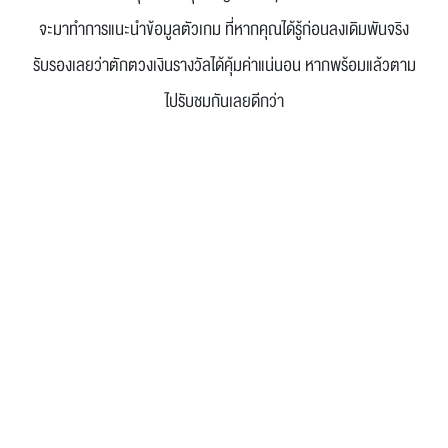
จะมาทำการแนะนำข้อมูลตัวเกม ที่หากคุณได้รู้ก่อนลงเดิมพันจริง
รับรองเลยว่าตักตวงเงินรางวัลได้คุ้มค่าแน่นอน หากพร้อมแล้วตาม
ไปรับชมกันเลยดีกว่า