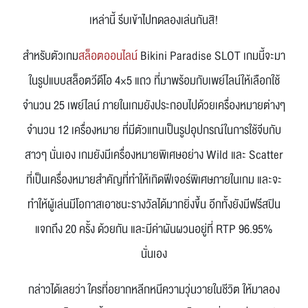
เหล่านี้ รีบเข้าไปทดลองเล่นกันสิ!
สำหรับตัวเกม
สล็อตออนไลน์
Bikini Paradise SLOT เกมนี้จะมา
ในรูปแบบสล็อตวีดีโอ 4×5 แถว ที่มาพร้อมกับเพย์ไลน์ให้เลือกใช้
จำนวน 25 เพย์ไลน์ ภายในเกมยังประกอบไปด้วยเครื่องหมายต่างๆ
จำนวน 12 เครื่องหมาย ที่มีตัวแทนเป็นรูปอุปกรณ์ในการใช้จีบกับ
สาวๆ นั่นเอง เกมยังมีเครื่องหมายพิเศษอย่าง Wild และ Scatter
ที่เป็นเครื่องหมายสำคัญที่ทำให้เกิดฟีเจอร์พิเศษภายในเกม และจะ
ทำให้ผู้เล่นมีโอกาสเอาชนะรางวัลได้มากยิ่งขึ้น อีกทั้งยังมีฟรีสปิน
แจกถึง 20 ครั้ง ด้วยกัน และมีค่าผันผวนอยู่ที่ RTP 96.95%
นั่นเอง
กล่าวได้เลยว่า ใครที่อยากหลีกหนีความวุ่นวายในชีวิต ให้มาลอง