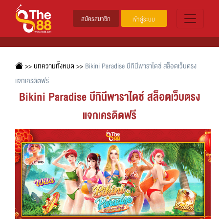
สมัครสมาชิก
เข้าสู่ระบบ
>>
บทความทั้งหมด
>>
Bikini Paradise บีกินีพาราไดซ์ สล็อตเว็บตรง
แจกเครดิตฟรี
Bikini Paradise บีกินีพาราไดซ์ สล็อตเว็บตรง
แจกเครดิตฟรี