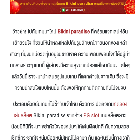
ว้าวซ่า! ไปกับเกมมาใหม่
Bikini paradise
ที่พร้อมแจกเสน่ห์อัน
เย้ายวนใจ ที่ชวนให้น่าหลงใหลไปกับรูปลักษณ์ภายนอกของเหล่า
สาวๆ ที่นุ่งบิกินีอวดหุ่นอยู่ริมชายหาด ความเพลินเพลินใจที่ได้อยู่ท่า
มกลางสาวๆ แบบนี้ ผู้เล่นจะมีความสุขมากน้อยแค่ไหนกันนะ แต่ใดๆ
แล้ววันนี้เราจะมานำเสนอรูปแบบเกม ที่แตกต่างไปจากเดิม ซึ่งจะมี
ความน่าสนใจแบบไหนนั้น ต้องขอให้ทุกท่านติดตามกันไปจนจบ
ประเดิมด้วยธีมเกมที่ไม่ซ้ำกับเจ้าไหน ด้วยการเปิดตัวเกม
ทดลอง
เล่นสล็อต
Bikini paradise จากค่าย
PG slot
เกมสล็อตสาว
น้อยบิกินีที่จะมาเขย่าหัวใจของหนุ่มๆ ให้เต้นผิดปกติ กับความสวย
เซ็กซี่กระชากใจหนุ่มน้อยหนุ่มใหญ่ไปตามๆ กัน และในวันนี้ทางเราก็