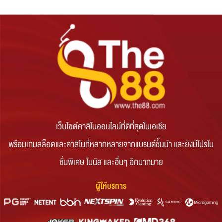
เว็บไซต์คาสิโนออนไลน์ที่ดีที่สุดในเอเชีย
พร้อมเกมสล็อตและคาสิโนที่หลากหลายจากแบรนด์ชั้นนำ และยังมีโปรโม
ชั่นพิเศษ โบนัส และอื่นๆ อีกมากมาย
ผู้ให้บริการ