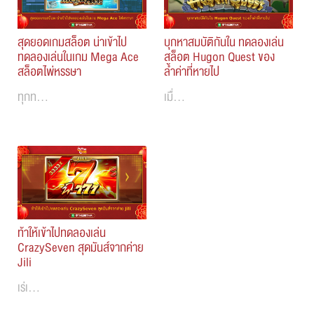
สุดยอดเกมสล็อต น่าเข้าไป
บุกหาสมบัติกันใน ทดลองเล่น
ทดลองเล่นในเกม Mega Ace
สล็อต Hugon Quest ของ
สล็อตไพ่หรรษา
ล้ำค่าที่หายไป
ทุกท…
เมื่…
ท้าให้เข้าไปทดลองเล่น
CrazySeven สุดมันส์จากค่าย
Jili
เร่เ…