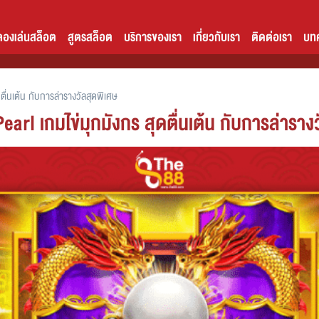
องเล่นสล็อต
สูตรสล็อต
บริการของเรา
เกี่ยวกับเรา
ติดต่อเรา
บท
ตื่นเต้น กับการล่ารางวัลสุดพิเศษ
arl เกมไข่มุกมังกร สุดตื่นเต้น กับการล่าราง