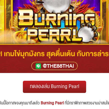
ทดลองเล่น Burning Pearl
วันนี้โอกาสของคุณมาถึงแล้ว
Burning Pearl
ที่มีกราฟิกภาพสวยงามน่าสนใจ เ