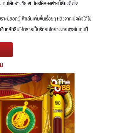
กมได้อย่างชัดเจน ใครได้ลองต่างก็ต้องติดใจ
ียอดผู้เข้าเล่นเพิ่มขึ้นเรื่อยๆ หลังจากเปิดตัวได้ไม่
งินหลักสิบให้กลายเป็นร้อยได้อย่างง่ายดายในเกมนี้
าม