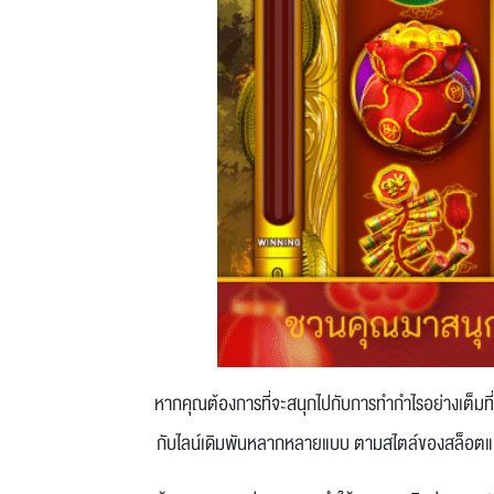
หากคุณต้องการที่จะสนุกไปกับการทำกำไรอย่างเต็มที่
กับไลน์เดิมพันหลากหลายแบบ ตามสไตล์ของสล็อตแตกง่ายท