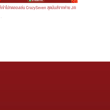
ให้เข้าไปทดลองเล่น CrazySeven สุดมันส์จากค่าย Jili
เ…