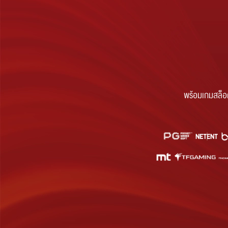
พร้อมเกมสล็อต