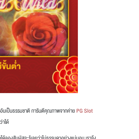
าศอันเป็นธรรมชาติ การันตีคุณภาพจากค่าย
PG Slot
่าได้
กได้ลองสัมผัสจะรู้เลยว่าไม่ธรรมดาอย่างแน่นอน เราจึง