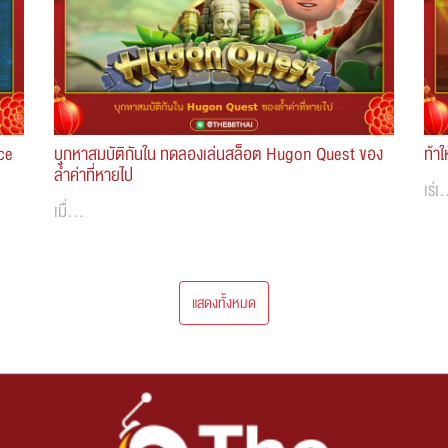
ce
บุกหาสมบัติกันใน ทดลองเล่นสล็อต Hugon Quest ของ
ท้า
ล้ำค่าที่หายไป
เร่
เมื่…
แสดงทั้งหมด