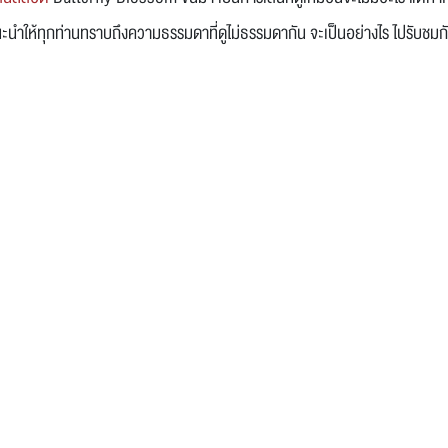
ะนำให้ทุกท่านทราบถึงความธรรมดาที่ดูไม่ธรรมดากัน จะเป็นอย่างไร ไปรับชมกั