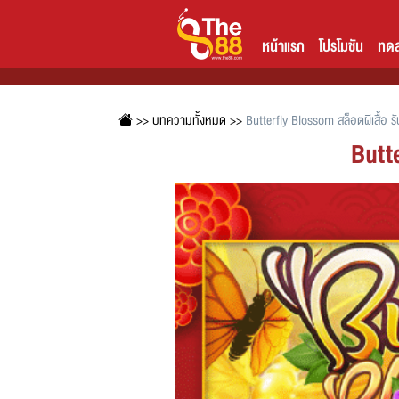
หน้าแรก
โปรโมชัน
ทดล
>>
บทความทั้งหมด
>>
Butterfly Blossom สล็อตผีเสื้อ รับ
Butte