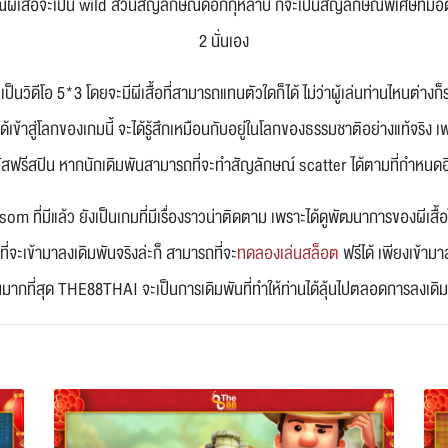
ผีเสื้อจะเป็น wild ส่วนสัญลักษณ์ดอกกุหลาบ ก็จะเป็นสัญลักษณ์พิเศษที่มีอั
2 นั่นเอง
นวิดีโอ 5*3 โดยจะมีผีเสื้อที่สามารถแทนตัวใดก็ได้ ไม่ว่าผู้เล่นท่านไหนต่า
่านได้เข้าสู่โลกของเกมนี้ จะได้รู้สึกเหมือนกับอยู่ในโลกของธรรมชาติอย่างแท้จริง 
นัสฟรีสปิน หากนักเดิมพันสามารถที่จะทำสัญลักษณ์ scatter ได้ตามที่กำหนดอ
 ที่มีแล้ว ยังเป็นเกมที่มีเรื่องราวน่าติดตาม เพราะได้ดูพัฒนาการของผีเสื้อไ
ี่จะเข้ามาลงเดิมพันจริงล่ะก็ สามารถที่จะ
ทดลองเล่นสล็อต
ฟรีได้ เพียงเข้ามา
นมากที่สุด THE88THAI จะเป็นการเดิมพันที่ทำให้ท่านได้ลุ้นไปตลอดการลงเดิ