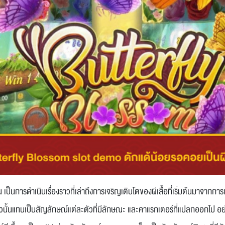
ป็นการดำเนินเรื่องราวที่เล่าถึงการเจริญเติบโตของผีเสื้อที่เริ่มต้นมาจากการเ
นั้นแทนเป็นสัญลักษณ์แต่ละตัวที่มีลักษณะ และคาแรกเตอร์ที่แปลกออกไป อย่าง