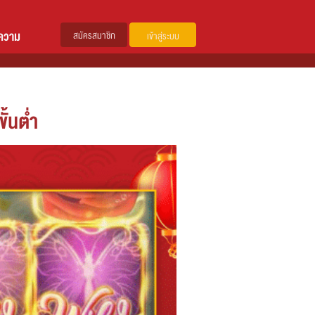
ความ
สมัครสมาชิก
เข้าสู่ระบบ
ั้นต่ำ