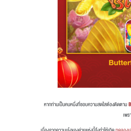
หากท่านเป็นคนหนึ่งที่ชอบความสดใสต้องติดตาม
B
เพรา
เนื่องจากความเจ๋งของค่ายแห่งนี้จึงทำให้เกิด
ทดลองเล