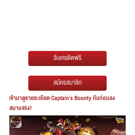
รับเครดิตฟรี
สมัครสมาชิก
เข้ามาดูรายละเอียด Captain’s Bounty กันก่อนลง
สนามจริง!