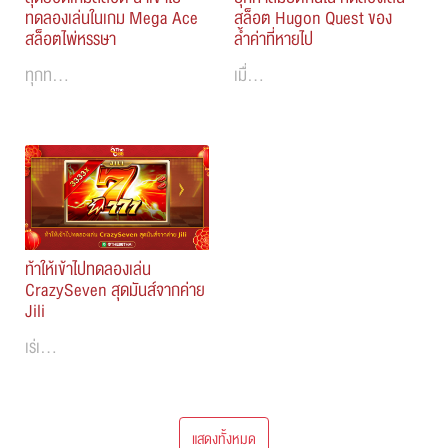
ทดลองเล่นในเกม Mega Ace
สล็อต Hugon Quest ของ
สล็อตไพ่หรรษา
ล้ำค่าที่หายไป
ทุกท…
เมื่…
ท้าให้เข้าไปทดลองเล่น
CrazySeven สุดมันส์จากค่าย
Jili
เร่เ…
แสดงทั้งหมด