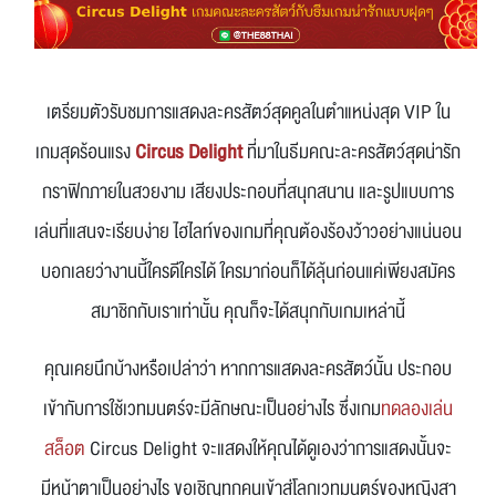
เตรียมตัวรับชมการแสดงละครสัตว์สุดคูลในตำแหน่งสุด VIP ใน
เกมสุดร้อนแรง
Circus Delight
ที่มาในธีมคณะละครสัตว์สุดน่ารัก
กราฟิกภายในสวยงาม เสียงประกอบที่สนุกสนาน และรูปแบบการ
เล่นที่แสนจะเรียบง่าย ไฮไลท์ของเกมที่คุณต้องร้องว้าวอย่างแน่นอน
บอกเลยว่างานนี้ใครดีใครได้ ใครมาก่อนก็ได้ลุ้นก่อนแค่เพียงสมัคร
สมาชิกกับเราเท่านั้น คุณก็จะได้สนุกกับเกมเหล่านี้
คุณเคยนึกบ้างหรือเปล่าว่า หากการแสดงละครสัตว์นั้น ประกอบ
เข้ากับการใช้เวทมนตร์จะมีลักษณะเป็นอย่างไร ซึ่งเกม
ทดลองเล่น
สล็อต
Circus Delight จะแสดงให้คุณได้ดูเองว่าการแสดงนั้นจะ
มีหน้าตาเป็นอย่างไร ขอเชิญทุกคนเข้าสู่โลกเวทมนตร์ของหญิงสา