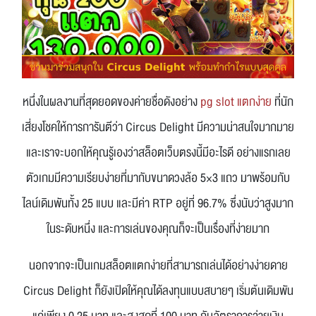
หนึ่งในผลงานที่สุดยอดของค่ายชื่อดังอย่าง
pg slot แตกง่าย
ที่นัก
เสี่ยงโชคให้การการันตีว่า Circus Delight มีความน่าสนใจมากมาย
และเราจะบอกให้คุณรู้เองว่าสล็อตเว็บตรงนี้มีอะไรดี อย่างแรกเลย
ตัวเกมมีความเรียบง่ายที่มากับขนาดวงล้อ 5×3 แถว มาพร้อมกับ
ไลน์เดิมพันทั้ง 25 แบบ และมีค่า RTP อยู่ที่ 96.7% ซึ่งนับว่าสูงมาก
ในระดับหนึ่ง และการเล่นของคุณก็จะเป็นเรื่องที่ง่ายมาก
นอกจากจะเป็นเกมสล็อตแตกง่ายที่สามารถเล่นได้อย่างง่ายดาย
Circus Delight ก็ยังเปิดให้คุณได้ลงทุนแบบสบายๆ เริ่มต้นเดิมพัน