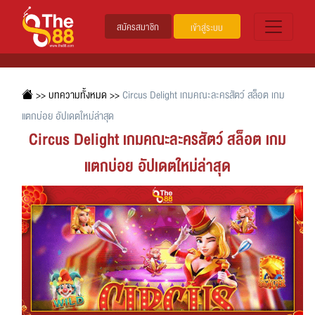
สมัครสมาชิก
เข้าสู่ระบบ
>>
บทความทั้งหมด
>>
Circus Delight เกมคณะละครสัตว์ สล็อต เกม
แตกบ่อย อัปเดตใหม่ล่าสุด
Circus Delight เกมคณะละครสัตว์ สล็อต เกม
แตกบ่อย อัปเดตใหม่ล่าสุด