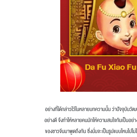
อย่างที่ได้กล่าวไว้ในหลายบทความนั้น ว่าปัจจุบั
อย่างดี จึงทำให้หลายคนมักให้ความสนใจกันเป็นอย่างม
ของชาวจีนมาพูดถึงกัน ซึ่งนั่นจะเป็นรูปแบบไหนไปไ