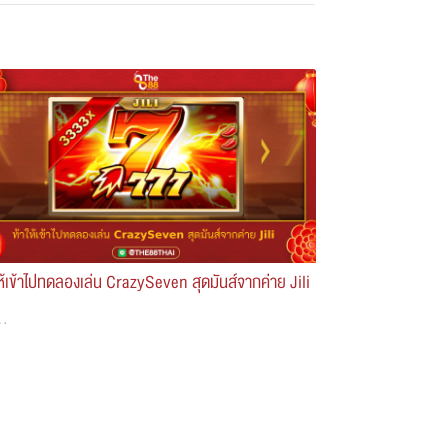
ให้เข้าไปทดลองเล่น CrazySeven สุดมันส์จากค่าย Jili
เ…