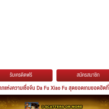
รับเครดิตฟรี
สมัครสมาชิก
คลาภแห่งความเชื่อจีน Da Fu Xiao Fu สุดยอดเกมยอดฮิตท