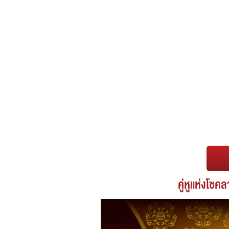
คู่หูแห่งโช