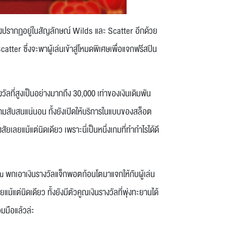
ายังปรากฏอยู่ในสัญลักษณ์ Wilds และ Scatter อีกด้วย
ter ซึ่งจะพาผู้เล่นเข้าสู่โหมดพิเศษเพื่อแจกฟรีสปิน
ัลที่สูงเป็นอย่างมากถึง 30,000 เท่าของเงินเดิมพัน
งความสับสนแน่นอน ทั้งยังเปิดให้บริการในแบบของสล็อต
เลยแม้แต่นิดเดียว เพราะนี่เป็นหนึ่งเกมที่ทำกำไรได้ดี
 Fu พกเอาเงินรางวัลแจ็กพอตก้อนโตมาแจกให้กับผู้เล่น
แม้แต่นิดเดียว ทั้งยังมีตัวคูณเงินรางวัลที่พุ่งทะยานได้
มมือแล้วล่ะ