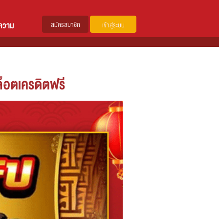
ความ
สมัครสมาชิก
เข้าสู่ระบบ
็อตเครดิตฟรี