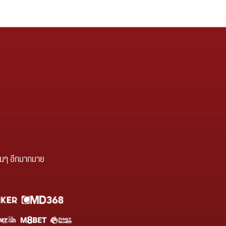
ื่นๆ อีกมากมาย