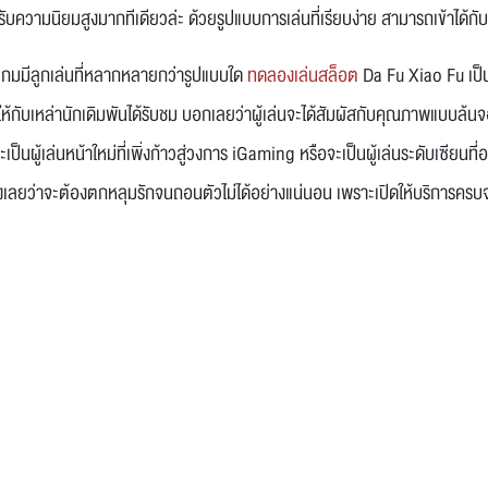
ี่ได้รับความนิยมสูงมากทีเดียวล่ะ ด้วยรูปแบบการเล่นที่เรียบง่าย สามารถเข้าได้ก
วเกมมีลูกเล่นที่หลากหลายกว่ารูปแบบใด
ทดลองเล่นสล็อต
Da Fu Xiao Fu เป็
กับเหล่านักเดิมพันได้รับชม บอกเลยว่าผู้เล่นจะได้สัมผัสกับคุณภาพแบบล้นจอ ท
ะเป็นผู้เล่นหน้าใหม่ที่เพิ่งก้าวสู่วงการ iGaming หรือจะเป็นผู้เล่นระดับเซียน
องเลยว่าจะต้องตกหลุมรักจนถอนตัวไม่ได้อย่างแน่นอน เพราะเปิดให้บริการคร