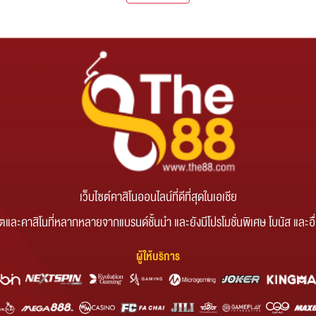
เว็บไซต์คาสิโนออนไลน์ที่ดีที่สุดในเอเชีย
และคาสิโนที่หลากหลายจากแบรนด์ชั้นนำ และยังมีโปรโมชั่นพิเศษ โบนัส และอ
ผู้ให้บริการ