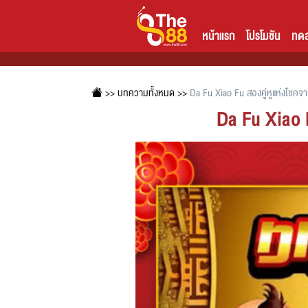
หน้าแรก
โปรโมชัน
ทดล
>>
บทความทั้งหมด
>>
Da Fu Xiao Fu สองคู่หูแห่งโชคจ
Da Fu Xiao 