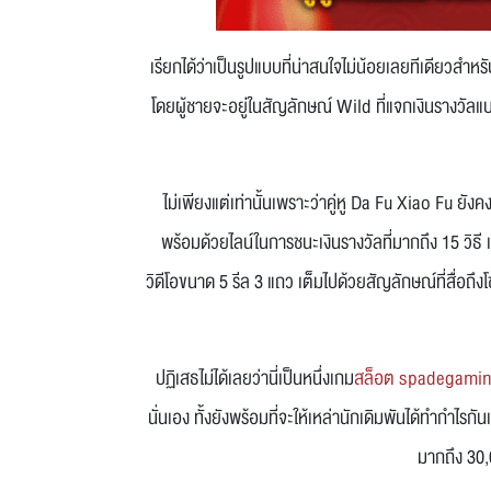
เรียกได้ว่าเป็นรูปแบบที่น่าสนใจไม่น้อยเลยทีเดียวส
โดยผู้ชายจะอยู่ในสัญลักษณ์ Wild ที่แจกเงินรางวัลแ
ไม่เพียงแต่เท่านั้นเพราะว่าคู่หู Da Fu Xiao Fu ย
พร้อมด้วยไลน์ในการชนะเงินรางวัลที่มากถึง 15 วิธี 
วิดีโอขนาด 5 รีล 3 แถว เต็มไปด้วยสัญลักษณ์ที่สื่อถึ
ปฏิเสธไม่ได้เลยว่านี่เป็นหนึ่งเกม
สล็อต spadegamin
นั่นเอง ทั้งยังพร้อมที่จะให้เหล่านักเดิมพันได้ทำกำไรกั
มากถึง 30,