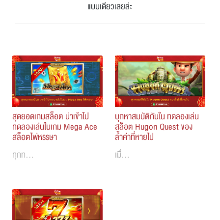
แบบเดียวเลยล่ะ
สุดยอดเกมสล็อต น่าเข้าไป
บุกหาสมบัติกันใน ทดลองเล่น
ทดลองเล่นในเกม Mega Ace
สล็อต Hugon Quest ของ
สล็อตไพ่หรรษา
ล้ำค่าที่หายไป
ทุกท…
เมื่…