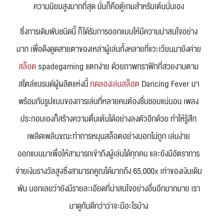
ความนิยมสูงมากที่สุด นั่นก็คือตู้เกมสำหรับเต้นนั่นเอง
ซึ่งการเดิมพันชนิดนี้ ก็ได้รับการออกแบบให้มีความน่าสนใจอย่าง
มาก เพื่อดึงดูดสายตาของเหล่าผู้เล่นทั้งหลายที่แวะเวียนมายังค่าย
สล็อต
spadegaming แตกง่าย ด้วยภาพกราฟิกที่สวยงามตาม
สไตล์แบรนด์ผู้ผลิตแห่งนี้
ทดลองเล่นสล็อต
Dancing Fever มา
พร้อมกับรูปแบบของการเล่นที่หลายคนต้องชื่นชอบแน่นอน เพลง
ประกอบเองก็สร้างความตื่นเต้นได้อย่างลงตัวอีกด้วย ทำให้รู้สึก
เพลิดเพลินขณะทำการหมุนสล็อตอย่างบอกไม่ถูก เล่นง่าย
ออกแบบมาเพื่อให้สามารถเข้าถึงผู้เล่นได้ทุกคน และยังมีอัตราการ
จ่ายเงินรางวัลสูงซึ่งสามารถคูณได้มากถึง 65,000x เท่าของเงินเดิม
พัน บอกเลยว่ายังมีรายละเอียดที่น่าสนใจอย่างอื่นอีกมากมาย เรา
มาดูกันดีกว่าว่าจะมีอะไรบ้าง