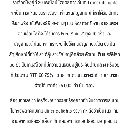
เราเลือกใช้อยู่ที่ 20 เพย์ไลน์ โดยวิธีการเล่นเกม diner delights
จะเป็นการสะสมเงินรางวัลจากจำนวนสัญลักษณ์ที่เราได้รับ อีกทั้ง
ยังมาพร้อมกับฟีเจอร์พิเศษต่างๆ เช่น Scatter ที่หากเราเล่นตรง
ตามเงื่อนไข ก็จะได้รับการ Free Spin สูงสุด 10 ครั้ง และ
สัญลักษณ์ ที่นอกจากเราจะนำไปใช้แทนสัญลักษณ์อื่น ยังเป็น
สัญลักษณ์ที่ทำให้เราได้ลุ้นรางวัลใหญ่อีกด้วย ตัวเกม ดินเนอร์ดีไลท์
pg ยังเป็นเกมสล็อตที่มีความผันผวนอยู่ในระดับปานกลาง หรืออยู่
ที่ประมาณ RTP 96.75% แต่ทดแทนด้วยเงินรางวัลที่เกมสามารถ
จ่ายได้มากถึง x5,000 เท่า นั่นเองค่ะ
ต้องบอกเลยว่า ใครที่จะอยากรวยหรืออยากทำเงินจากการเล่นเกม
ไม่ควรพลาดกับเกม diner delights จริงๆ ค่ะ ถือว่าเป็นแนว เกม
ร้านอาหารเลิศรส สล็อต ที่ทุกคนสามารถเล่นได้อย่างสนุกสนาน