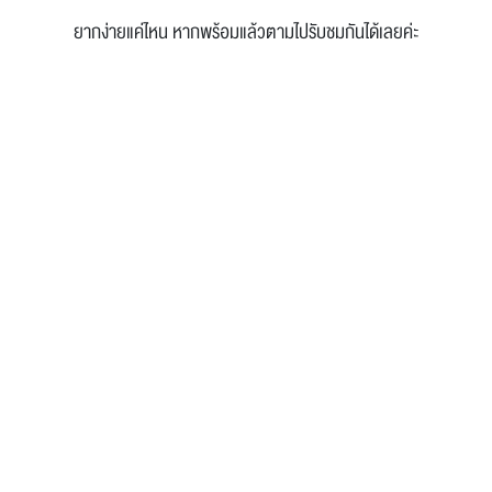
ยากง่ายแค่ไหน หากพร้อมแล้วตามไปรับชมกันได้เลยค่ะ