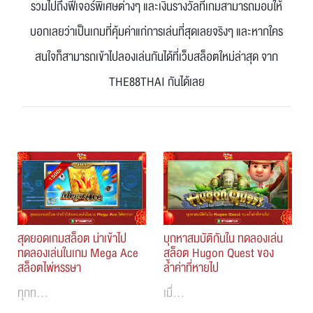
รวมไปถึงฟีเจอร์พิเศษต่างๆ และเงินรางวัลที่เกมสามารถมอบให้
บอกเลยว่าเป็นเกมที่คุ้มค่าแก่การเล่นที่สุดเลยจริงๆ และหากใคร
สนใจก็สามารถเข้าไปลองเล่นกันได้ที่เว็บสล็อตใหม่ล่าสุด จาก
THE88THAI กันได้เลย
สุดยอดเกมสล็อต น่าเข้าไป
บุกหาสมบัติกันใน ทดลองเล่น
ทดลองเล่นในเกม Mega Ace
สล็อต Hugon Quest ของ
สล็อตไพ่หรรษา
ล้ำค่าที่หายไป
ทุกท…
เมื่…