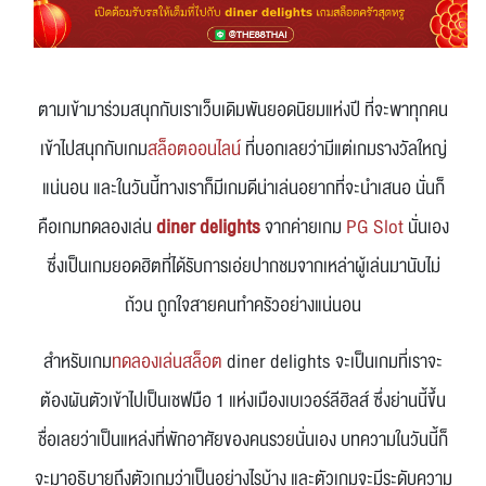
ตามเข้ามาร่วมสนุกกับเราเว็บเดิมพันยอดนิยมแห่งปี ที่จะพาทุกคน
เข้าไปสนุกกับเกม
สล็อตออนไลน์
ที่บอกเลยว่ามีแต่เกมรางวัลใหญ่
แน่นอน และในวันนี้ทางเราก็มีเกมดีน่าเล่นอยากที่จะนำเสนอ นั่นก็
คือเกมทดลองเล่น
diner delights
จากค่ายเกม
PG Slot
นั่นเอง
ซึ่งเป็นเกมยอดฮิตที่ได้รับการเอ่ยปากชมจากเหล่าผู้เล่นมานับไม่
ถ้วน ถูกใจสายคนทำครัวอย่างแน่นอน
สำหรับเกม
ทดลองเล่นสล็อต
diner delights จะเป็นเกมที่เราจะ
ต้องผันตัวเข้าไปเป็นเชฟมือ 1 แห่งเมืองเบเวอร์ลีฮิลส์ ซึ่งย่านนี้ขึ้น
ชื่อเลยว่าเป็นแหล่งที่พักอาศัยของคนรวยนั่นเอง บทความในวันนี้ก็
จะมาอธิบายถึงตัวเกมว่าเป็นอย่างไรบ้าง และตัวเกมจะมีระดับความ