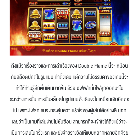
ถึงแม้ว่าเรื่องราวและการเล่าเรื่องของ Double Flame นี้จะเหมือน
กับสล็อตปกติในรูปแบบเก่าดั้งเดิม แต่ความไม่ธรรมดาของเกมนี้จะ
ทำให้ท่านรู้สึกตื่นเต้นมากขึ้น ด้วยเอฟเฟกที่มีไฟลุกออกมาใน
ระหว่างการปั่น การปั่นสล็อตในรูปแบบดั้งเดิมจะไม่เหมือนเดิมอีกต่อ
ไป เพราะไฟลุกโชนจะกระตุ้นความเร้าใจของผู้เล่นได้อย่างดี บอก
เลยว่าเป็นเกมที่เล่นง่ายไม่ซับซ้อน สามารถที่จะเข้าใจได้ถึงแม้ว่าจะ
เป็นการเล่นในครั้งแรก และยังจ่ายรางวัลให้แบบหลากหลายอีกด้วย