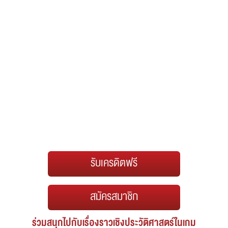
รับเครดิตฟรี
สมัครสมาชิก
ร่วมสนุกไปกับเรื่องราวเชิงประวัติศาสตร์ในเกม