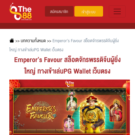
สมัครสมาชิก
เข้าสู่ระบบ
>>
บทความทั้งหมด
>>
Emperor’s Favour สล็อตจักรพรรดิจีนผู้ยิ่ง
ใหญ่ ทางเข้าเล่นPG Wallet เว็บตรง
Emperor’s Favour สล็อตจักรพรรดิจีนผู้ยิ่ง
ใหญ่ ทางเข้าเล่นPG Wallet เว็บตรง