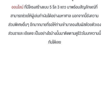
ออนไลน์
ที่มีโครงสร้างแบบ 5 รีล 3 แถว มาพร้อมสัญลักษณ์ที่
สามารถช่วยให้ผู้เล่นทำเงินได้อย่างมหาศาล นอกจากนี้ยังความ
ส่วนพิเศษอื่นๆ อีกมากมายที่รอให้ท่านเข้ามาลองสัมผัสด้วยตัวเอง
ส่วนรายละเอียดจะเป็นอย่างไรบ้างนั้นมาติดตามดูรีวิวในบทความนี้
กันได้เลย