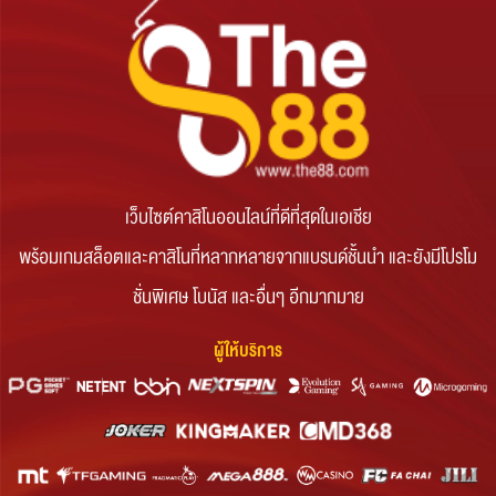
เว็บไซต์คาสิโนออนไลน์ที่ดีที่สุดในเอเชีย
พร้อมเกมสล็อตและคาสิโนที่หลากหลายจากแบรนด์ชั้นนำ และยังมีโปรโม
ชั่นพิเศษ โบนัส และอื่นๆ อีกมากมาย
ผู้ให้บริการ