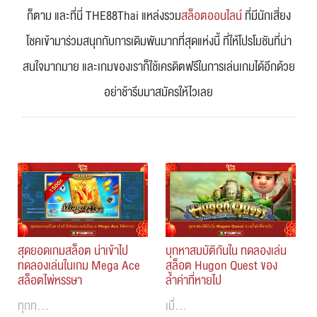
ก็ตาม และที่นี่ THE88Thai แหล่งรวม
สล็อตออนไลน์
ที่มีนักเสี่ยง
โชคเข้ามาร่วมสนุกกับการเดิมพันมากที่สุดแห่งนี้ ที่ให้โปรโมชันที่น่า
สนใจมากมาย และเกมของเราก็ใช้เครดิตฟรีในการเล่นเกมได้อีกด้วย
อย่าช้ารีบมาสมัครให้ไวเลย
สุดยอดเกมสล็อต น่าเข้าไป
บุกหาสมบัติกันใน ทดลองเล่น
ทดลองเล่นในเกม Mega Ace
สล็อต Hugon Quest ของ
สล็อตไพ่หรรษา
ล้ำค่าที่หายไป
ทุกท…
เมื่…