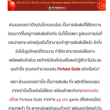
ต้องบอกเลยว่าปัจจุบันนี้เกมออนไลน์ เป็นการเดิมพันที่ได้รับความ
นิยมมากที่ในหมู่การเดิมพันด้วยกัน นั่นก็เป็นเพราะรูปแบบการเล่นที่
แสนง่ายดาย แค่กดปุ่มสปินก็สามารถเข้าสู่การเดิมพันได้แล้ว อีกทั้ง
ยังไม่ในรูปลักษณ์ที่สวยงาม ทำให้เราสามารถเล่นได้อย่าง
เพลิดเพลินอีกด้วย แต่สำหรับใครที่เล่นสล็อตแล้วรู้สึกว่าไม่ประสบ
ผลสำเร็จ คุณเคยเข้ามาลองเล่น
Fortune Gods
แล้วหรือยัง?
เพราะต้องบอกเลยว่านี้จะเป็นการเดิมพัน ที่จะพลิกชีวิตของคุณ
จากหน้ามือเป็นหลังมือได้เลย เตรียมตัวพบกับเกม
ทดลองเล่น
สล็อต
Fortune Gods จากค่าย
pg slot
game สล็อตออนไลน์
สายเทพเจ้า ที่จะพาคุณรับพรกันแบบทั่วหน้า พร้อมแจกโชคแล้ววัน