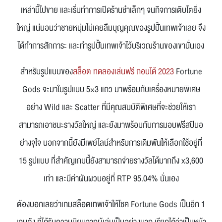
เหล่านี้ไปขาย และเริ่มทำการเปิดร้านชำเล็กๆ จนกิจการเติบโตยิ่ง
ใหญ่ แน่นอนว่าชายหนุ่มไม่เคยลืมบุญคุณของรูปปั้นเทพเจ้าเลย จึง
ได้ทำการสักการะ และทำรูปปั้นเทพเจ้าไว้บริเวณร้านของเขานั่นเอง
สำหรับรูปแบบของ
สล็อต ทดลองเล่นฟรี ถอนได้ 2023
Fortune
Gods จะมาในรูปแบบ 5×3 แถว มาพร้อมกับเครื่องหมายพิเศษ
อย่าง Wild และ Scatter ที่มีคุณสมบัติพิเศษที่จะช่วยให้เรา
สามารถเอาชนะรางวัลใหญ่ และยังมาพร้อมกับการมอบฟรีสปินอ
ย่างจุใจ นอกจากนี้ยังมีเพย์ไลน์สำหรับการเดิมพันให้เลือกใช้อยู่ที่
15 รูปแบบ ที่สำคัญเกมนี้ยังสามารถจ่ายรางวัลได้มากถึง x3,600
เท่า และมีค่าผันผวนอยู่ที่ RTP 95.04% นั่นเอง
ต้องบอกเลยว่าเกมสล็อตเทพเจ้าให้โชค Fortune Gods เป็นอีก 1