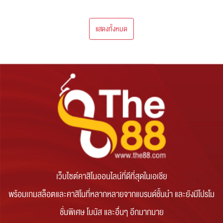
แสดงทั้งหมด
เว็บไซต์คาสิโนออนไลน์ที่ดีที่สุดในเอเชีย
พร้อมเกมสล็อตและคาสิโนที่หลากหลายจากแบรนด์ชั้นนำ และยังมีโปรโม
ชั่นพิเศษ โบนัส และอื่นๆ อีกมากมาย