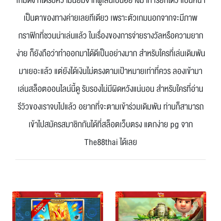
เกมดัง ที่ได้รับความนิยมจากผู้เล่นเป็นอย่างมาก เรียกได้ว่าเป็นหน้า
เป็นตาของทางค่ายเลยทีเดียว เพราะตัวเกมนอกจากจะมีภาพ
กราฟิกที่ชวนน่าเล่นแล้ว ในเรื่องของการจ่ายรางวัลหรือความยาก
ง่าย ก็ยังถือว่าทำออกมาได้ดีเป็นอย่างมาก สำหรับใครที่เล่นเดิมพัน
มาเยอะแล้ว แต่ยังได้เงินไม่ตรงตามเป้าหมายเท่าที่ควร ลองเข้ามา
เล่นสล็อตออนไลน์นี้ดู รับรองไม่มีผิดหวังแน่นอน สำหรับใครที่อ่าน
รีวิวของเราจบไปแล้ว อยากที่จะตามเข้าร่วมเดิมพัน ท่านก็สามารถ
เข้าไปสมัครสมาชิกกันได้ที่สล็อตเว็บตรง แตกง่าย pg จาก
The88thai ได้เลย